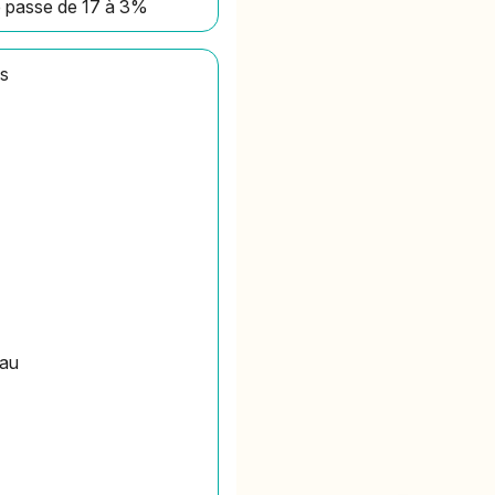
le passe de 17 à 3%
is
eau