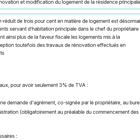
rénovation et modification du logement de la résidence principa
r-réduit de trois pour cent en matière de logement est désorma
ts servant d’habitation principale dans le chef du propriétaire
t ainsi plus de la faveur fiscale les logements mis à la
exception toutefois des travaux de rénovation effectués en
ts
avaux, pour avoir seulement 3% de TVA :
’une demande d'agrément, co-signée par le propriétaire, au bur
inistration (obligatoirement au préalable du commencement des
saires :