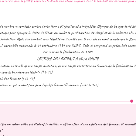
'oeuvre: En quoi la DDFC représente-t-elle une étape majeure dans le combat des écrivains pour 
e nombreux combats contre toute forme d'injustice et d'inégalités, Olympes de Gouges écrit dès
iotique pour éponger la dette de l'état, qui inclut la participation du clergé et de la noblesse afin 
population. Mais son combat pour l'égalité ne s'arrête pas là car elle se rend compte que la Révol
 L'assemblée nationale, le 14 septembre 1791 une DDFC. Celle-ci comprend un préambule accomp
sur ceux de la Déclaration de 1789.
LECTURE DE L'EXTRAIT A VOIX HAUTE
ration n'est-elle qu'une simple imitation, qu'une simple réécriture au féminin de la Déclaration 
sous la bannière du féminin (l.1-11)
ant des femmes (l.12-14)
iminaires qui combattent pour l'égalité femmes/hommes. (article 1-2)
re en valeur celles qui étaient invisibles + affirmation d'une existence des femmes et revend
e"