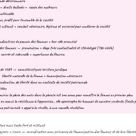
onde décisionnaire
→droits bafoués→ cause des malheurs
naliénable
s, profit pour l'ensemble de la société
t militant + combat nécessaire, légitime et universel pour améliorer la société
endicatrice du pouvoir des femmes + leur rôle essentiel
é des femmes
→ provocation + éloge très contextualisé et stéréotypé (18e siècle)
acrée et solennelle + importance du féminin
 de 1789 → caractéristiques écriture juridique
liberté naturelle de la femme + émancipation nécessaire
endication de liberté dans un contexte de société patriarcale
ibles
minin: la place des mots dans la phrase est une arme pour remettre la femme au premier plan
n avant la résistance à l'oppression , elle apostrophe les hommes de manière virulente (texte p
e patriarcale > appel à la révolte, à une nouvelle révolution
ture mais texte fort et militant
 ajouts + ironie
→ revendication avec puissance de l'émancipation des femmes et de leur liberté