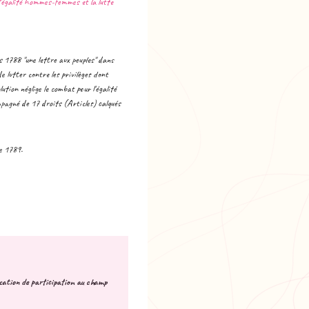
l'égalité hommes-femmes et la lutte
 1788 "une lettre aux peuples" dans
de lutter contre les privilèges dont
ution néglige le combat pour l'égalité
agné de 17 droits (Articles) calqués
de 1789.
ication de participation au champ