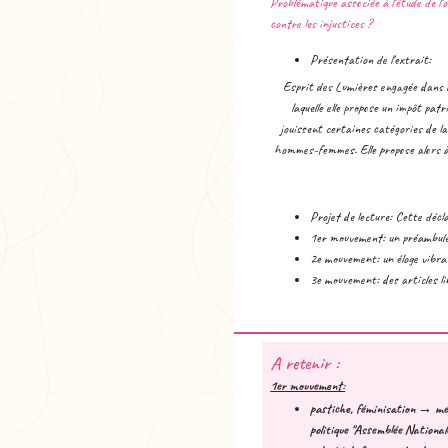
Problématique associée à l'étude de l
contre les injustices ?
Présentation de l'extrait:
Esprit des Lumières engagée dans d
laquelle elle propose un impôt patr
jouissent certaines catégories de la 
hommes-femmes. Elle propose alors à
Projet de lecture: Cette décla
1er mouvement: un préambule 
2e mouvement: un éloge vibr
3e mouvement: des articles l
A retenir :
1er mouvement:
pastiche, féminisation
→ mett
politique "Assemblée National