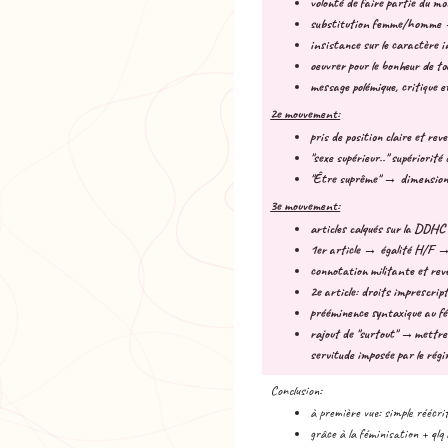
volonté de faire partie du m
substitution femme/homme
insistance sur le caractère
i
oeuvrer pour le bonheur de tou
message polémique, critique e
2e mouvement:
pris de position claire et rev
"sexe supérieur.." supériorit
"Être suprême"
→ dimension s
3e mouvement:
articles calqués sur la DDHC
1er article
→ égalité H/F → 
connotation militante et rev
2e article: droits imprescript
prééminence syntaxique au fé
rajout de "surtout" →mettre e
servitude imposée par le régim
Conclusion:
à première vue: simple réécri
grâce à la féminisation + qlq