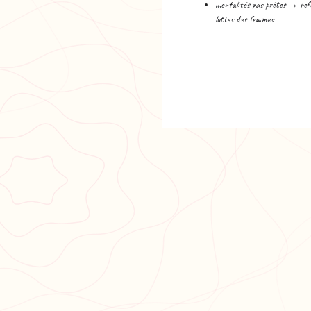
mentalités pas prêtes → refu
luttes des femmes