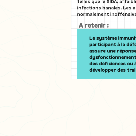
telles que le SIDA, affai
infections banales. Les 
normalement inoffensiv
A retenir :
Le système immunit
participant à la dé
assure une réponse
dysfonctionnements
des déficiences ou 
développer des trai