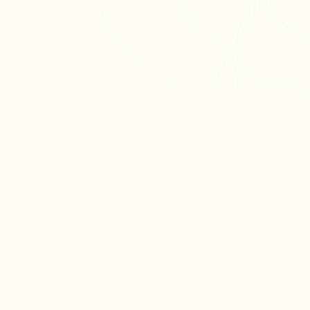
ODUIT
RESSOURCES
ARTICLES PO
er ma fiche
Blog
Réviser le bac 
er un exercice
Aide & FAQ
semaines
courir nos fiches
Programme
Méthode dissert
fs
partenaires BDE
Réviser les mat
terminale
Tous nos articl