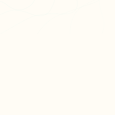
PR
Cré
L'app de révision intelligente,
Cré
pensée par des étudiants
Par
pour des étudiants.
Tari
moc.oleitrap@tcatnoc