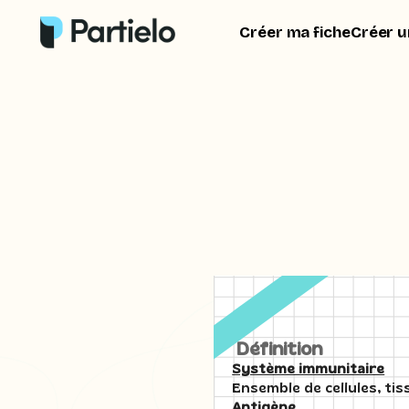
Créer ma fiche
Créer u
Définition
Système immunitaire
Ensemble de cellules, tis
Antigène