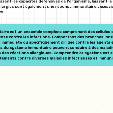
blissent les capacités défensives de l'organisme, laissant 
allergies sont également une réponse immunitaire excess
es.
aire est un ensemble complexe comprenant des cellules 
fense contre les infections. Comportant des branches innée
 immédiate ou spécifiquement dirigée contre les agents 
 du système immunitaire peuvent conduire à des maladi
à des réactions allergiques. Comprendre ce système est e
tements contre diverses maladies infectieuses et immuni