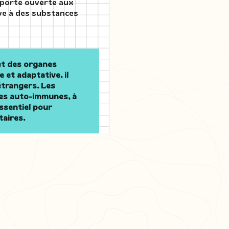
la porte ouverte aux
ive à des substances
et des organes
 et adaptative, il
étrangers. Les
es auto-immunes, à
ssentiel pour
taires.