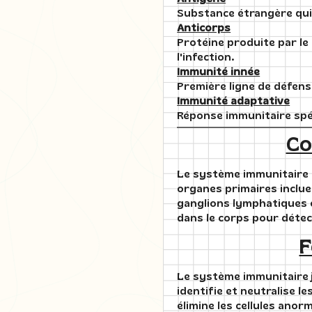
Substance étrangère qui
Anticorps
Protéine produite par le
l'infection.
Immunité innée
Première ligne de défens
Immunité adaptative
Réponse immunitaire spéc
Co
Le système immunitaire e
organes primaires inclu
ganglions lymphatiques et
dans le corps pour détec
F
Le système immunitaire jo
identifie et neutralise l
élimine les cellules ano