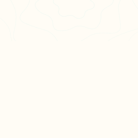
PULAIRES
LÉGAL
en 3
CGU
CGV
ation philo
Confidentialité
hs en
es