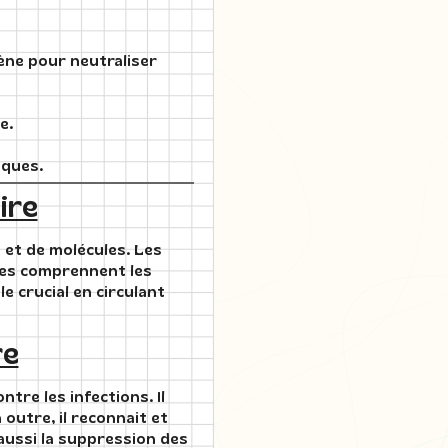
ène pour neutraliser
e.
iques.
ire
 et de molécules. Les
res comprennent les
e crucial en circulant
re
tre les infections. Il
 outre, il reconnait et
 aussi la suppression des