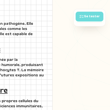
Se tester
un pathogène. Elle
ules comme les
lle est capable de
e
hée par la
té humorale, produisant
mphocytes T. La mémoire
futures expositions au
ire
 propres cellules du
ficiences immunitaires,