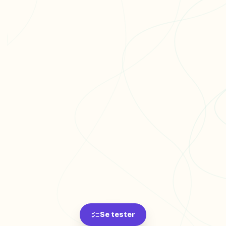
Se tester