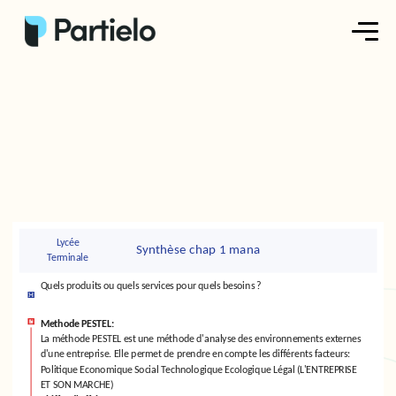
Créer ma fiche
Créer un exercice
Parcourir nos fiches
Tarifs
Lycée
Synthèse chap 1 mana
Terminale
Se connecter
Quels produits ou quels services pour quels besoins ?
S'inscrire
Methode PESTEL:
La méthode PESTEL est une méthode d'analyse des environnements externes
d'une entreprise. Elle permet de prendre en compte les différents facteurs:
Politique Economique Social Technologique Ecologique Légal (L'ENTREPRISE
ET SON MARCHE)