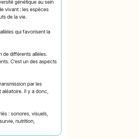
iversité génétique au sein
de vivant : les espèces
ts de la vie.
lèles qui favorisent la
de différents allèles.
ents. C’est un des aspects
transmission par les
léatoire. Il y a donc,
és : sonores, visuels,
rvie, nutrition,