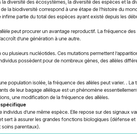
is la diversité des écosystèmes, la diversité des espèces et la d
 de la biodiversité correspond à une étape de l’histoire du mon
 infime partie du total des espèces ayant existé depuis les débu
llèle peut procurer un avantage reproductif. La fréquence des al
s’accroît d’une génération à une autre.
ou plusieurs nucléotides. Ces mutations permettent l’apparition 
individus possèdent pour de nombreux gènes, des allèles différ
e population isolée, la fréquence des allèles peut varier. . La 
nts de leur bagage allélique est un phénomène essentiellement a
ons, une modification de la fréquence des allèles.
aspécifique
 individus d’une même espèce. Elle repose sur des signaux vari
sert à assurer les grandes fonctions biologiques (défense et su
t soins parentaux).