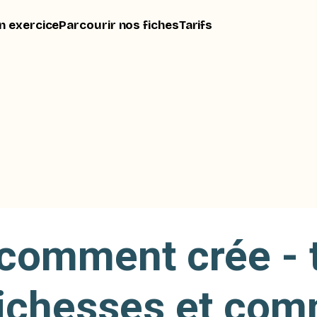
n exercice
Parcourir nos fiches
Tarifs
comment crée - t
richesses et co