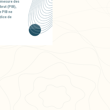
a mesure des
brut (PIB),
e PIB ne
ndice de