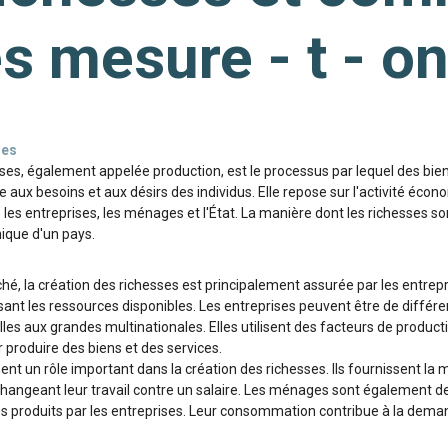
es mesure - t - on
ses
sses, également appelée production, est le processus par lequel des bien
 aux besoins et aux désirs des individus. Elle repose sur l'activité éc
les entreprises, les ménages et l'État. La manière dont les richesses s
ique d'un pays.
, la création des richesses est principalement assurée par les entrepr
isant les ressources disponibles. Les entreprises peuvent être de différen
lles aux grandes multinationales. Elles utilisent des facteurs de production
r produire des biens et des services.
 un rôle important dans la création des richesses. Ils fournissent la m
échangeant leur travail contre un salaire. Les ménages sont également 
es produits par les entreprises. Leur consommation contribue à la deman