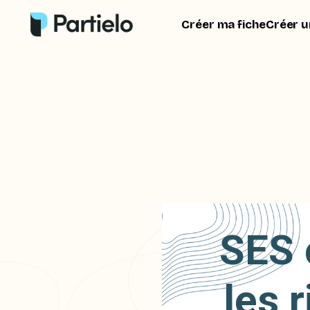
Créer ma fiche
Créer u
SES 
les 