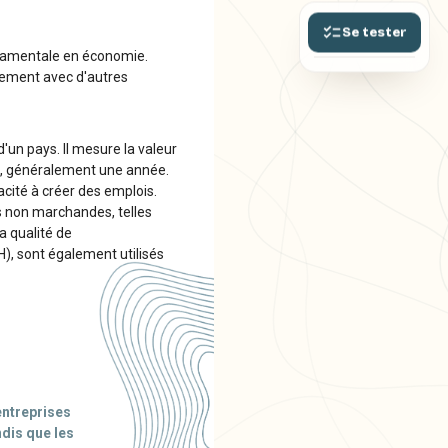
Se tester
ndamentale en économie.
pement avec d'autres
d'un pays. Il mesure la valeur
née, généralement une année.
acité à créer des emplois.
és non marchandes, telles
a qualité de
H), sont également utilisés
entreprises
ndis que les