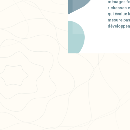
ménages fou
richesses es
qui évalue 
mesure pas 
développeme