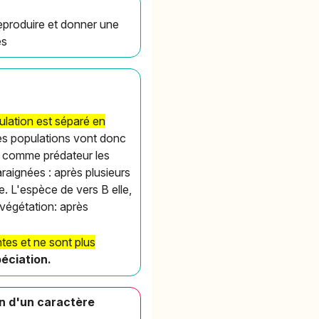
reproduire et donner une
es
ulation est séparé en
Les populations vont donc
à comme prédateur les
araignées : après plusieurs
. L'espèce de vers B elle,
 végétation: après
tes et ne sont plus
éciation.
on d'un caractère