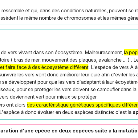
 ressemble et qui, dans des conditions naturelles, peuvent se 
 possèdent le même nombre de chromosomes et les mêmes gèn
 de vers vivant dans son écosystème. Malheuresement,
la pop
toire ( bras de mer, mouvement des plaques, avalanche ... ) . 
et faire face à des écosystème différent
. L'espèce de vers A 
urvivre les vers vont donc améliorer leur ouie afin d'eviter les 
 se développent pour que les vers d'adaptent à laur écoystème
seaux, pour se protéger les vers doivent se camoufler dans la
 vers deviennent vert pour mieux se protéger.
rs ont alors
des caractéristique génétiques spécifiques diffèren
L'espèce à donc évoluer en deux espèces distincte: c'est la
sp
éparation d'une epèce en deux ecpèces suite à la mutati