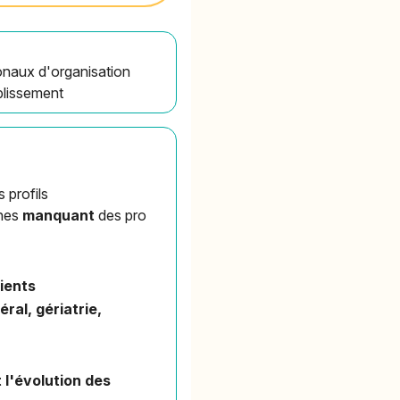
ionaux d'organisation
blissement
 profils
ones
manquant
des pro
tients
ral, gériatrie,
 l'évolution des