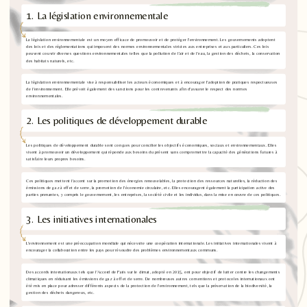
1. La législation environnementale
La législation environnementale est un moyen efficace de promouvoir et de protéger l'environnement. Les gouvernements adoptent
des lois et des réglementations qui imposent des normes environnementales strictes aux entreprises et aux particuliers. Ces lois
peuvent couvrir diverses questions environnementales telles que la pollution de l'air et de l'eau, la gestion des déchets, la conservation
des habitats naturels, etc.
La législation environnementale vise à responsabiliser les acteurs économiques et à encourager l'adoption de pratiques respectueuses
de l'environnement. Elle prévoit également des sanctions pour les contrevenants afin d'assurer le respect des normes
environnementales.
2. Les politiques de développement durable
Les politiques de développement durable sont conçues pour concilier les objectifs économiques, sociaux et environnementaux. Elles
visent à promouvoir un développement qui réponde aux besoins du présent sans compromettre la capacité des générations futures à
satisfaire leurs propres besoins.
Ces politiques mettent l'accent sur la promotion des énergies renouvelables, la protection des ressources naturelles, la réduction des
émissions de gaz à effet de serre, la promotion de l'économie circulaire, etc. Elles encouragent également la participation active des
parties prenantes, y compris le gouvernement, les entreprises, la société civile et les individus, dans la mise en œuvre de ces politiques.
3. Les initiatives internationales
L'environnement est une préoccupation mondiale qui nécessite une coopération internationale. Les initiatives internationales visent à
encourager la collaboration entre les pays pour résoudre des problèmes environnementaux communs.
Des accords internationaux tels que l'Accord de Paris sur le climat, adopté en 2015, ont pour objectif de lutter contre les changements
climatiques en réduisant les émissions de gaz à effet de serre. De nombreuses autres conventions et protocoles internationaux ont
été mis en place pour adresser différents aspects de la protection de l'environnement, tels que la préservation de la biodiversité, la
gestion des déchets dangereux, etc.