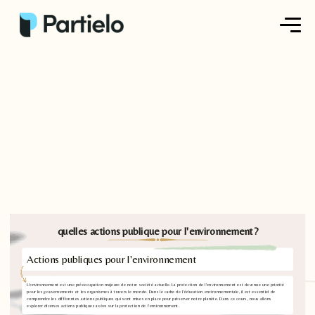
Créer ma fiche
Créer un exercice
Parcourir nos fiches
Tarifs
Se connecter
quelles actions publique pour l'environnement?
Actions publiques pour l'environnement
S'inscrire
L'environnement est une préoccupation majeure de notre société actuelle. La protection de l'environnement est devenue une priorité
pour les gouvernements et les organismes à travers le monde. Dans le cadre de l'éducation environnementale, il est essentiel de
comprendre les différentes actions publiques qui sont mises en place pour préserver notre planète. Dans ce cours, nous allons
explorer diverses actions publiques axées sur la protection de l'environnement.