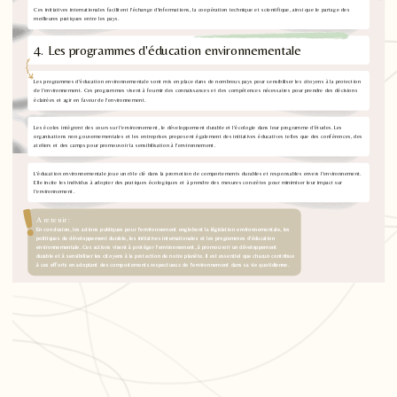
Ces initiatives internationales facilitent l'échange d'informations, la coopération technique et scientifique, ainsi que le partage des
meilleures pratiques entre les pays.
4. Les programmes d'éducation environnementale
Les programmes d'éducation environnementale sont mis en place dans de nombreux pays pour sensibiliser les citoyens à la protection
de l'environnement. Ces programmes visent à fournir des connaissances et des compétences nécessaires pour prendre des décisions
éclairées et agir en faveur de l'environnement.
Les écoles intègrent des cours sur l'environnement, le développement durable et l'écologie dans leur programme d'études. Les
organisations non gouvernementales et les entreprises proposent également des initiatives éducatives telles que des conférences, des
ateliers et des camps pour promouvoir la sensibilisation à l'environnement.
L'éducation environnementale joue un rôle clé dans la promotion de comportements durables et responsables envers l'environnement.
Elle incite les individus à adopter des pratiques écologiques et à prendre des mesures concrètes pour minimiser leur impact sur
l'environnement.
A retenir :
En conclusion, les actions publiques pour l'environnement englobent la législation environnementale, les
politiques de développement durable, les initiatives internationales et les programmes d'éducation
environnementale. Ces actions visent à protéger l'environnement, à promouvoir un développement
durable et à sensibiliser les citoyens à la protection de notre planète. Il est essentiel que chacun contribue
à ces efforts en adoptant des comportements respectueux de l'environnement dans sa vie quotidienne.