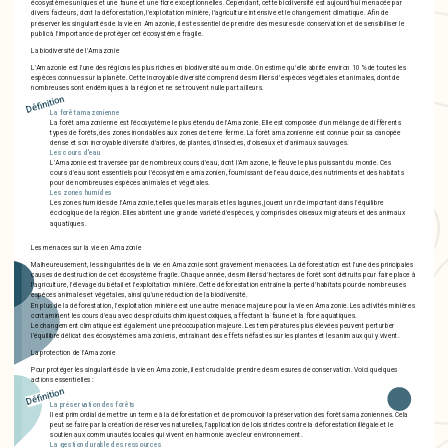
écosystèmes uniques et une faune et une flore exceptionnelles. Cependant, cette biodiversité est aujourd'hui menacée par
divers facteurs, dont la déforestation, l'exploitation minière, l'agriculture intensive et le changement climatique. Afin de
préserver les singularités de la vie en Amazonie, il est essentiel de prendre des mesures de conservation et de sensibiliser le
public à l'importance de protéger cet écosystème fragile.
La biodiversité de l'Amazonie
L'Amazonie est l'une des régions les plus riches en biodiversité au monde. On estime qu'elle abrite environ 10 % de toutes les
espèces connues sur la planète. Cette incroyable diversité comprend des milliers d'espèces végétales et animales, dont de
nombreuses sont endémiques à la région et ne se trouvent nulle part ailleurs.
Définition
La forêt amazonienne
La forêt amazonienne est l'écosystème le plus étendu de l'Amazonie. Elle est composée d'un mélange de différents
types de forêts, des zones inondables aux zones de terre ferme. La forêt amazonienne est connue pour sa canopée
dense et son incroyable diversité d'arbres, de plantes, d'insectes, d'oiseaux et d'animaux sauvages.
Les cours d'eau
L'Amazonie est traversée par de nombreux cours d'eau, dont l'Amazone, le fleuve le plus puissant du monde. Ces
cours d'eau sont essentiels pour l'écosystème amazonien, fournissant de l'eau douce, des nutriments et des habitats
pour de nombreuses espèces animales et végétales.
Les zones humides
Les zones humides de l'Amazonie, telles que les marais et les lagunes, jouent un rôle important dans l'équilibre
écologique de la région. Elles abritent une grande variété d'espèces, y compris des oiseaux migrateurs et des animaux
aquatiques.
Les menaces sur la vie en Amazonie
Malheureusement, les singularités de la vie en Amazonie sont gravement menacées. La déforestation est l'une des principales
causes de destruction de cet écosystème fragile. Chaque année, des milliers d'hectares de forêt sont détruits pour faire place à
l'agriculture, l'élevage du bétail et l'exploitation minière. Cette déforestation entraîne la perte d'habitats pour de nombreuses
espèces animales et végétales, ainsi qu'une réduction de la biodiversité.
En plus de la déforestation, l'exploitation minière est une autre menace majeure pour la vie en Amazonie. Les activités minières
contaminent les cours d'eau avec des produits chimiques toxiques, affectant la faune et la flore aquatiques.
Le changement climatique est également une préoccupation majeure. Les températures plus élevées peuvent perturber
l'équilibre délicat des écosystèmes amazoniens, entraînant des effets néfastes sur les plantes et les animaux qui y vivent.
La protection de l'Amazonie
Pour protéger les singularités de la vie en Amazonie, il est crucial de prendre des mesures de conservation. Voici quelques
actions essentielles :
Définition
La préservation des forêts
Il est primordial de mettre un terme à la déforestation et de promouvoir la préservation des forêts amazoniennes. Cela
peut se faire par la création de réserves naturelles, l'application de lois strictes contre la déforestation illégale et le
soutien aux communautés locales qui vivent en harmonie avec leur environnement.
La gestion durable des ressources