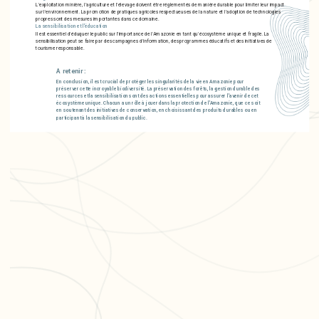
L'exploitation minière, l'agriculture et l'élevage doivent être réglementés de manière durable pour limiter leur impact
sur l'environnement. La promotion de pratiques agricoles respectueuses de la nature et l'adoption de technologies
propres sont des mesures importantes dans ce domaine.
La sensibilisation et l'éducation
Il est essentiel d'éduquer le public sur l'importance de l'Amazonie en tant qu'écosystème unique et fragile. La
sensibilisation peut se faire par des campagnes d'information, des programmes éducatifs et des initiatives de
tourisme responsable.
A retenir :
En conclusion, il est crucial de protéger les singularités de la vie en Amazonie pour
préserver cette incroyable biodiversité. La préservation des forêts, la gestion durable des
ressources et la sensibilisation sont des actions essentielles pour assurer l'avenir de cet
écosystème unique. Chacun a un rôle à jouer dans la protection de l'Amazonie, que ce soit
en soutenant des initiatives de conservation, en choisissant des produits durables ou en
participant à la sensibilisation du public.