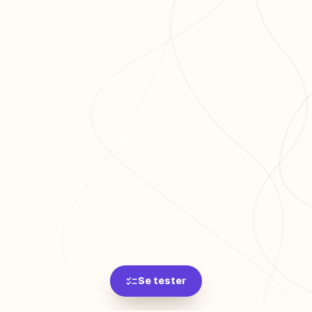
Se tester