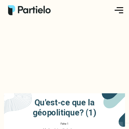
Créer ma fiche
Créer un exercice
Parcourir nos fiches
Tarifs
Se connecter
Qu'est-ce que la
S'inscrire
géopolitique? (1)
Fiche 1