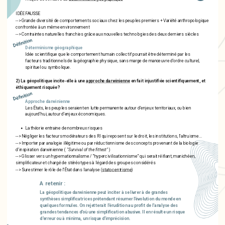
IDÉE FAUSSE
--> Grande diversité de comportements sociaux chez les peuples premiers + Variété anthropologique
confrontée à un même environnement
--> Contraintes naturelles franchies grâce aux nouvelles technologies des deux derniers siècles
Définition
Déterminisme géographique
Idée scientifique que le comportement humain collectif pourrait être déterminé par les
facteurs traditionnels de la géographie physique, sans marge de manœuvre d'ordre culturel,
spirituel ou symbolique.
2) La géopolitique incite-elle à une
approche darwinienne
en fait injustifiée scientifiquement, et
éthiquement risquée?
Définition
Approche darwinienne
Les États, les peuples seraient en lutte permanente autour d'enjeux territoriaux, ou bien
aujourd'hui, autour d'enjeux économiques.
La théorie entraine de nombreux risques
--> Négliger les facteurs modérateurs des RI qui reposent sur le droit, les institutions, l'altruisme...
--> Importer par analogie illégitime ou par réductionnisme des concepts provenant de la biologie
d'inspiration darwinienne (
"Survival of the fittest"
)
--> Glisser vers un hypernationnalisme / "hypercivilisationnisme" qui serait réifiant, manichéen,
simplificateur et chargé de stéréotypes à l'égard des groupes considérés
--> Surestimer le rôle de l'État dans l'analyse (
statocentrisme
)
A retenir :
La géopolitique darwinienne peut inciter à se livrer à de grandes
synthèses simplificatrices prétendant résumer l'évolution du monde en
quelques formules. On rejetterait l'érudition au profit de l'analyse des
grandes tendances d'où une simplification abusive. Il en résulte un risque
d'erreur ou à minima, un risque d'imprécision.