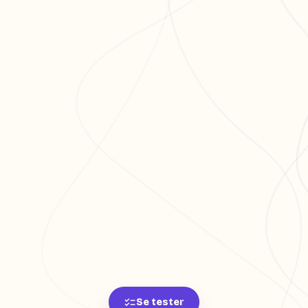
Se tester