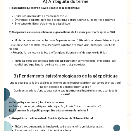
A) Ambiguïté du terme
1) Fascination qui contraste avec le passé de la géopolitique:
Utilisé sans mesure dans le monde médiatique
Émergence "d'experts" alors que la géopolitique est une science qui dessert des diplômes
Émergence de Masters/diplômes de géopolitique
2) S'apparente à une résurrection car la géopolitique était donnée pour morte après la 2GM:
Morte car compromise par les nazis, l'expansionnisme d'Hitler et d'une reformulation ambiguë
--> Oeuvre et école de Ratzel détournées avec sa notion d' "espace vital" utilisée pour justifier le
racisme
--> Récupération de l'oeuvre de Haushoffer (géopoliticien en chef de la sphère de Hitler)
Morte car semblait obsolète à l'heure de la bipolarisation du monde et de l'entrée dans l'âge
nucléaire puisque la notion de distance ne semblait plus exister
B) Fondements épistémologiques de la géopolitique
Une science peut-elle être qualifiée de science si elle n'est pas valable en tout temps et en tout lieu?
Ne doit-elle pas être universellement valable?
Quelle est la solidité d'une science qui ne serait pertinente à l'histoire d'une seule partie de la
société?
--> Géopolitique ancienne (obsolète) =/= moderne
--> Existe plusieurs géopolitiques : Allemagne, E-U, Russie, Chine... (Universalisme?)
Prbl:
Comment la géopolitique a pu être détournée vers le racisme ?
1) Géopolitique traditionnelle du Suédois Kjellen et de l'Allemand Ratzel:
Théorie trop dépendante de l'analyse du cadre naturel: climat, relief, végétation...
Risque de conduire au
déterminisme géographique