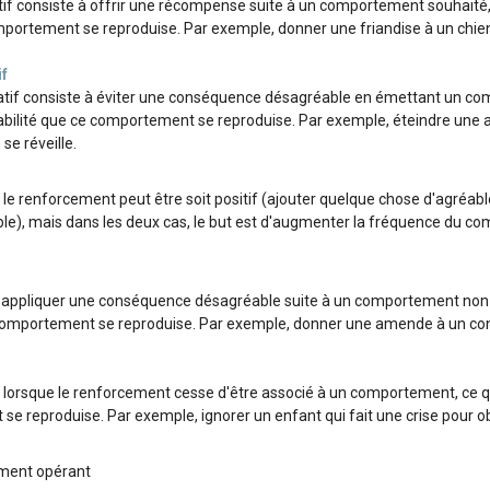
if consiste à offrir une récompense suite à un comportement souhaité
mportement se reproduise. Par exemple, donner une friandise à un chien 
f
tif consiste à éviter une conséquence désagréable en émettant un co
abilité que ce comportement se reproduise. Par exemple, éteindre une 
se réveille.
 le renforcement peut être soit positif (ajouter quelque chose d'agréable)
e), mais dans les deux cas, le but est d'augmenter la fréquence du c
à appliquer une conséquence désagréable suite à un comportement non 
e comportement se reproduise. Par exemple, donner une amende à un co
it lorsque le renforcement cesse d'être associé à un comportement, ce qu
e reproduise. Par exemple, ignorer un enfant qui fait une crise pour obt
ement opérant