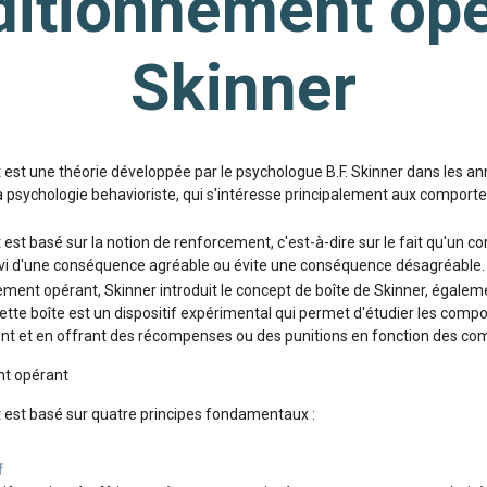
ditionnement opé
Skinner
est une théorie développée par le psychologue B.F. Skinner dans les an
 la psychologie behavioriste, qui s'intéresse principalement aux compor
est basé sur la notion de renforcement, c'est-à-dire sur le fait qu'un
uivi d'une conséquence agréable ou évite une conséquence désagréable.
ement opérant, Skinner introduit le concept de boîte de Skinner, égale
ette boîte est un dispositif expérimental qui permet d'étudier les co
ent et en offrant des récompenses ou des punitions en fonction des c
nt opérant
 est basé sur quatre principes fondamentaux :
f