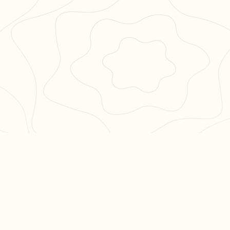
PULAIRES
LÉGAL
en 3
CGU
CGV
ation philo
Confidentialité
hs en