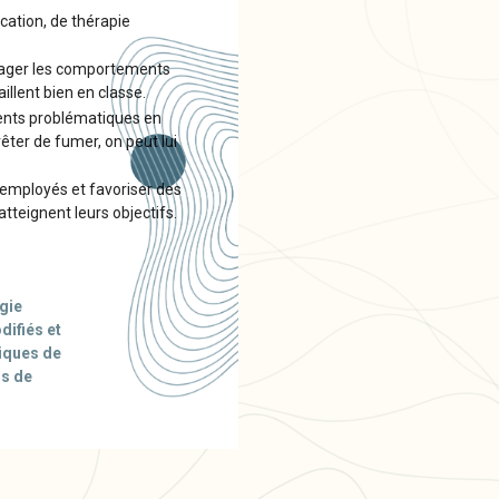
ation, de thérapie
urager les comportements
llent bien en classe.
ments problématiques en
êter de fumer, on peut lui
s employés et favoriser des
teignent leurs objectifs.
gie
ifiés et
niques de
ns de