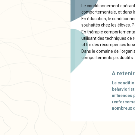
Le conditionnement opérant
comportementale, et dans le 
En éducation, le conditionn
souhaités chez les élèves. 
En thérapie comportemental
utilisant des techniques de 
offrir des récompenses lorsqu
Dans le domaine de l'organis
comportements productifs. P
A retenir
Le conditio
behavioris
influencés 
renforcemen
nombreux do