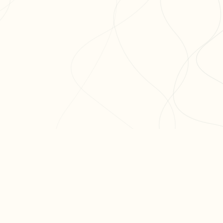
ODUIT
RESSOURCES
ARTICLES PO
er ma fiche
Blog
Réviser le bac 
er un exercice
Aide & FAQ
semaines
courir nos fiches
Programme
Méthode dissert
fs
partenaires BDE
Réviser les mat
terminale