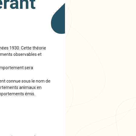
rant
nées 1930. Cette théorie
tements observables et
 comportement sera
ment connue sous le nom de
mportements animaux en
omportements émis.