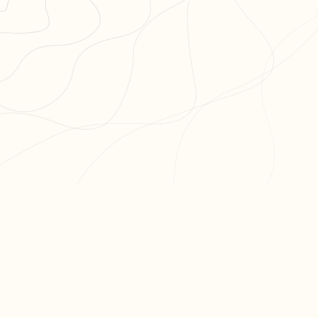
PR
Cré
L'app de révision intelligente,
Cré
pensée par des étudiants
Par
pour des étudiants.
Tari