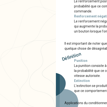
Le renforcement posit
probabilité que ce co
commande.
Renforcement négati
Le renforcement néga
qui augmente la prob
un bouton lorsque l'on 
Il est important de noter que
quelque chose de désagréabl
Définition
Punition
La punition consiste 
la probabilité que c
vitesse autorisée.
Extinction
L'extinction se produ
que ce comportement s
Applications du conditionn