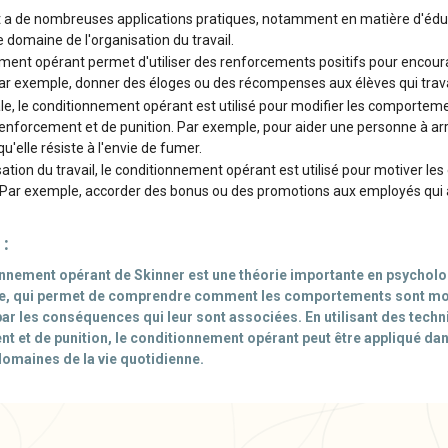
 a de nombreuses applications pratiques, notamment en matière d'éduc
domaine de l'organisation du travail.
ement opérant permet d'utiliser des renforcements positifs pour enco
Par exemple, donner des éloges ou des récompenses aux élèves qui travai
e, le conditionnement opérant est utilisé pour modifier les comporte
renforcement et de punition. Par exemple, pour aider une personne à arr
'elle résiste à l'envie de fumer.
ation du travail, le conditionnement opérant est utilisé pour motiver le
ar exemple, accorder des bonus ou des promotions aux employés qui at
 :
nnement opérant de Skinner est une théorie importante en psycholo
te, qui permet de comprendre comment les comportements sont mod
par les conséquences qui leur sont associées. En utilisant des tech
t et de punition, le conditionnement opérant peut être appliqué da
maines de la vie quotidienne.