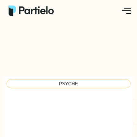
Créer ma fiche
Créer un exercice
Parcourir nos fiches
Tarifs
PSYCHE
Se connecter
S'inscrire