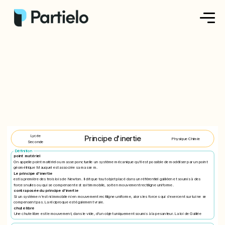
Créer ma fiche
Créer un exercice
Parcourir nos fiches
Tarifs
Lycée
Principe d'inertie
Physique Chimie
Seconde
Se connecter
Définition
point matériel
On appelle point matériel ou masse ponctuelle un système mécanique qu'il est possible de modéliser par un point
géométrique M auquel est associée sa masse m.
Le principe d'inertie
est la première des trois lois de Newton. Il dit que tout objet placé dans un référentiel galiléen et soumis à des
S'inscrire
forces nulles ou qui se compensent est soit immobile, soit en mouvement rectiligne uniforme.
contraposée du principe d'inertie
Si un système n'est ni immobile ni en mouvement rectiligne uniforme, alors les forces qui s'exercent sur lui ne se
compensent pas. La réciproque est également vraie.
chute libre
Une chute libre est le mouvement, dans le vide, d'un objet uniquement soumis à la pesanteur. La loi de Galilée