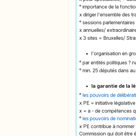
° importance de la foncti
x diriger l'ensemble des 
° sessions parlementaires
x annuelles/ extraordinai
x 3 sites = Bruxelles/ St
l'organisation en gr
° par entités politiques ? n
° min. 25 députés dans a
la garantie de la 
°
les pouvoirs de délibérat
x PE = initiative législati
x = a - de compétences 
°
les pouvoirs de nominat
x PE contribue à nommer d'
Commission qui doit être 