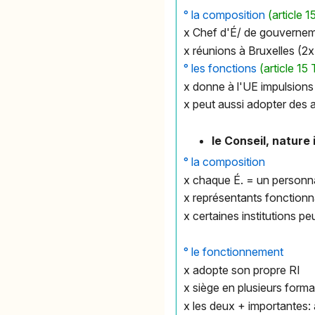
° la composition
(article 
x Chef d'É/ de gouverneme
x réunions à Bruxelles (2
° les fonctions
(article 15
x donne à l'UE impulsions 
x peut aussi adopter des a
le Conseil, natur
° la composition
x chaque É. = un personna
x représentants fonctionn
x certaines institutions p
° le fonctionnement
x adopte son propre RI
x siège en plusieurs form
x les deux + importantes: 