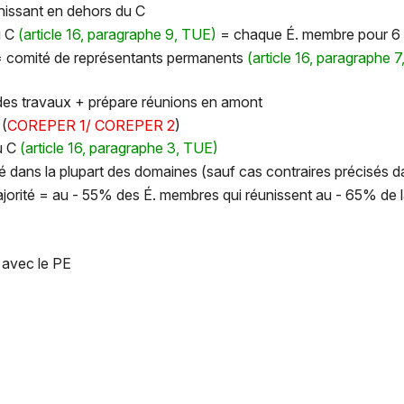
unissant en dehors du C
u C
(article 16, paragraphe 9, TUE)
= chaque É. membre pour 6
 comité de représentants permanents
(article 16, paragraphe 
 des travaux + prépare réunions en amont
 (
COREPER 1/ COREPER 2
)
du C
(article 16, paragraphe 3, TUE)
é dans la plupart des domaines (sauf cas contraires précisés da
jorité = au - 55% des É. membres qui réunissent au - 65% de l
s avec le PE