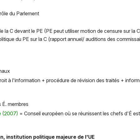
trôle du Parlement
de la C devant le PE (PE peut utiliser motion de censure sur la C
olitique du PE sur la C (rapport annuel/ auditions des commissa
onaux
droit à l'information + procédure de révision des traités + inf
es É. membres
e (2007)
= Conseil européen où se réunissent les chefs d'É est 
n, institution politique majeure de l'UE