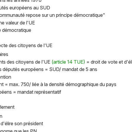
ns les années 1970
putés européens au SUD
 communauté repose sur un principe démocratique"
e valeur de l'UE
ité démocratique
recte des citoyens de l'UE
aires
ts des citoyens de l'UE
(article 14 TUE)
= droit de vote et d'éli
es députés européens = SUD/ mandat de 5 ans
ention
t = max. 750/ liée à la densité démographique du pays
péens = mandat représentatif
rlement
on
 d'élire son président
tonome que les PN