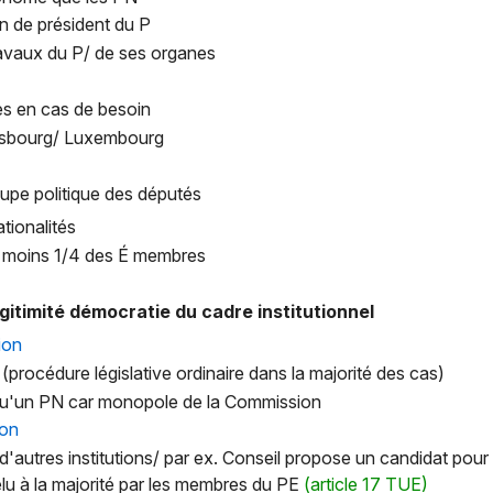
on de président du P
travaux du P/ de ses organes
res en cas de besoin
rasbourg/ Luxembourg
oupe politique des députés
ationalités
u moins 1/4 des É membres
légitimité démocratie du cadre institutionnel
ion
ve (procédure législative ordinaire dans la majorité des cas)
qu'un PN car monopole de la Commission
ion
autres institutions/ par ex. Conseil propose un candidat pour 
élu à la majorité par les membres du PE
(article 17 TUE)