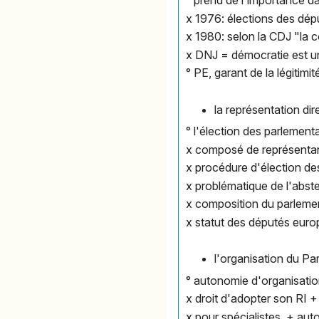
° prend de l'importance
da
x 1976: élections des dé
x 1980: selon la CDJ "la
x DNJ = démocratie est un
° PE, garant de la légitim
la représentation di
° l'élection des parlement
x composé de représentan
x procédure d'élection d
x problématique de l'abst
x composition du parlemen
x statut des députés euro
l'organisation du Pa
° autonomie d'organisati
x droit d'adopter son RI +
x pour spécialistes, + au