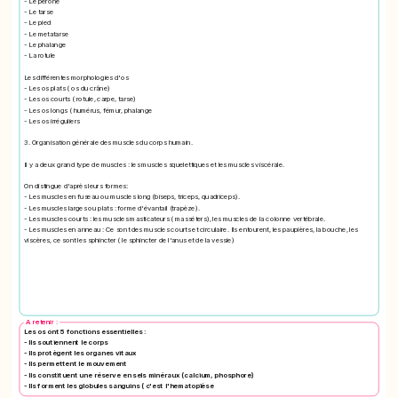
- Le péroné
- Le tarse
- Le pied
- Le metatarse
- Le phalange
- La rotule
Les différentes morphologies d'os
- Les os plats ( os du crâne)
- Les os courts ( rotule, carpe, tarse)
- Les os longs ( humérus, fémur, phalange
- Les os irréguliers
3. Organisation générale des muscles du corps humain.
Il y a deux grand type de muscles : les muscles squelettiques et les muscles viscérale.
On distingue d'après leurs formes:
- Les muscles en fuseau ou muscles long (biseps, triceps, quadriceps).
- Les muscles larges ou plats : forme d'évantail (trapèze).
- Les muscles courts : les muscles masticateurs ( masséters), les muscles de la colonne vertébrale.
- Les muscles en anneau : Ce sont des muscles courts et circulaire. Ils entourent, les paupières, la bouche, les
viscères, ce sont les sphincter ( le sphincter de l'anus et de la vessie)
A retenir :
Les os ont 5 fonctions essentielles :
- Ils soutiennent le corps
- Ils protègent les organes vitaux
- Ils permettent le mouvement
- Ils constituent une réserve en sels minéraux (calcium, phosphore)
- Ils forment les globules sanguins ( c'est l'hematopïèse