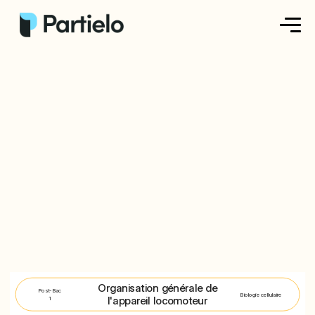
Créer ma fiche
Créer un exercice
Parcourir nos fiches
Tarifs
Se connecter
S'inscrire
Organisation générale de
Post-Bac
Biologie cellulaire
l'appareil locomoteur
1