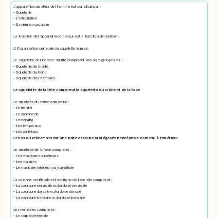
L'appareil locomoteur de l'homme est constitué par :
- Squelette
- L'articulation
- Système musculaire
La fonction de l'appareil locomoteur est la fonction de relation.
2. Organisation générale du squelette humain.
Le Squelette de l'homme adulte comprend 206 os regroupés en :
- Squelette de la tête
- Squelette du tronc
- Squelette des membres
Le squelette de la tête comprend le squelette du crâne et de la face
Le squelette du crâne comprend :
- Le frontal
- Le sphenoïde
- L'occipital
- Les temporaux
- Les pariétaux
Les os du crâne forment une boîte osseuse protégeant l'encéphale contenu à l'intérieur.
Le squelette de la face comprend :
- Les maxillaires supérieurs
- Les malaires
- Le maxillaire inférieur ou mandibule
La colonne vertébrale est rectiligne de face elle comprend :
- La courbure cervicale ou lordose cervicale
- La courbure dorsale ou lordose dorsale
- La courbure lombaire ou lordose lombaire
Les vertèbres comprend :
- Le corps vertébrale