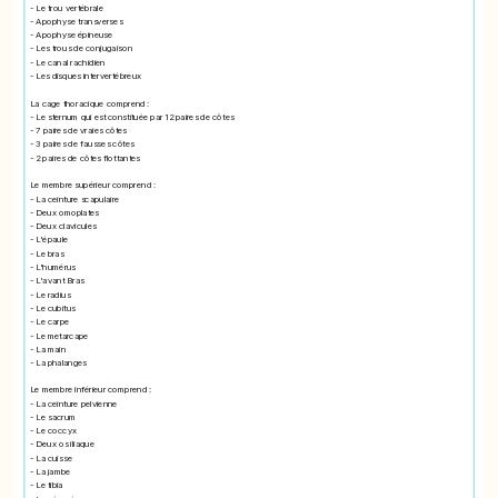
- Le trou vertébrale
- Apophyse transverses
- Apophyse épineuse
- Les trous de conjugaison
- Le canal rachidien
- Les disques intervertébreux
La cage thoracique comprend :
- Le sternum qui est constituée par 12 paires de côtes
- 7 paires de vraies côtes
- 3 paires de fausses côtes
- 2 paires de côtes flottantes
Le membre supérieur comprend :
- La ceinture scapulaire
- Deux omoplates
- Deux clavicules
- L'épaule
- Le bras
- L'humérus
- L'avant Bras
- Le radius
- Le cubitus
- Le carpe
- Le metarcape
- La main
- La phalanges
Le membre inférieur comprend :
- La ceinture pelvienne
- Le sacrum
- Le coccyx
- Deux os iliaque
- La cuisse
- La jambe
- Le tibia