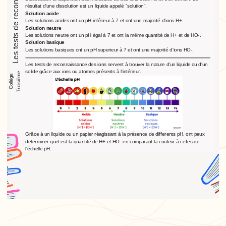
résultat d'une dissolution est un liquide appelé "solution".
Solution acide
Les solutions acides ont un pH inférieur à 7 et ont une majorité d'ions H+.
Solution neutre
Les solutions neutre ont un pH égal à 7 et ont la même quantité de H+ et de HO-.
Solution basique
Les solutions basiques ont un pH superieur à 7 et ont une majorité d'ions HO-.
Les tests de reconnaissance des ions servent à trouver la nature d'un liquide ou d'un
solide grâce aux ions ou atomes présents à l'intérieur.
Troisième
Collège
Grâce à un liquide ou un papier réagissant à la présence de differents pH, ont peux
determiner quel est la quantité de H+ et HO- en comparant la couleur à celles de
l'échelle pH.