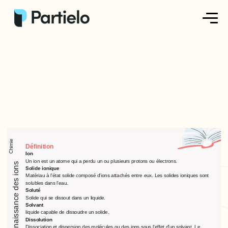
Créer ma fiche
Créer un exercice
Parcourir nos fiches
Tarifs
Chimie
Définition
Se connecter
Ion
Un ion est un atome qui a perdu un ou plusieurs protons ou électrons.
Les tests de reconnaissance des ions
Solide ionique
Matériau à l'état solide composé d'ions attachés entre eux. Les solides ioniques sont
solubles dans l'eau.
S'inscrire
Soluté
Solide qui se dissout dans un liquide.
Solvant
liquide capable de dissoudre un solide.
Dissolution
Dissociation et dispersion des molécules ou des ions sous l'effet d'un solvant. Le