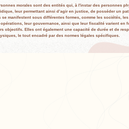
rsonnes morales sont des entités qui, à l'instar des personnes ph
ridique, leur permettant ainsi d’agir en justice, de posséder un pat
s se manifestent sous différentes formes, comme les sociétés, les
opérations, leur gouvernance, ainsi que leur fiscalité varient en 
urs objectifs. Elles ont également une capacité de durée et de resp
siques, le tout encadré par des normes légales spécifiques.