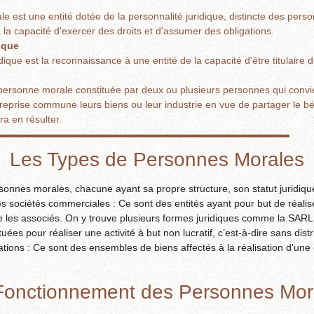
 est une entité dotée de la personnalité juridique, distincte des pers
 la capacité d'exercer des droits et d'assumer des obligations.
ique
dique est la reconnaissance à une entité de la capacité d'être titulaire de
 personne morale constituée par deux ou plusieurs personnes qui convi
treprise commune leurs biens ou leur industrie en vue de partager le bé
ra en résulter.
Les Types de Personnes Morales
rsonnes morales, chacune ayant sa propre structure, son statut juridiqu
Les sociétés commerciales : Ce sont des entités ayant pour but de réal
e les associés. On y trouve plusieurs formes juridiques comme la SARL,
tuées pour réaliser une activité à but non lucratif, c’est-à-dire sans dis
tions : Ce sont des ensembles de biens affectés à la réalisation d'une 
Fonctionnement des Personnes Mor