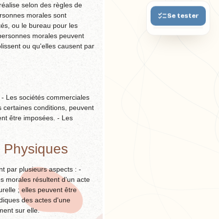
réalise selon des règles de
personnes morales sont
Se tester
és, ou le bureau pour les
s personnes morales peuvent
plissent ou qu'elles causent par
s
 : - Les sociétés commerciales
us certaines conditions, peuvent
ent être imposées. - Les
s Physiques
t par plusieurs aspects : -
es morales résultent d'un acte
relle ; elles peuvent être
idiques des actes d'une
ent sur elle.