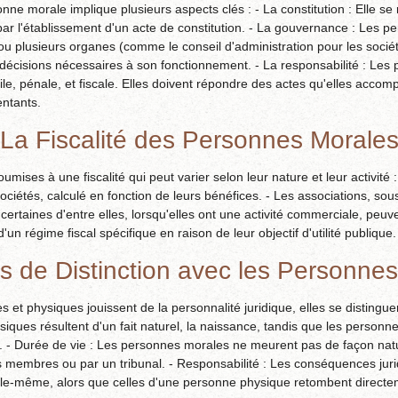
ne morale implique plusieurs aspects clés : - La constitution : Elle se 
ar l'établissement d'un acte de constitution. - La gouvernance : Les 
u plusieurs organes (comme le conseil d'administration pour les sociét
s décisions nécessaires à son fonctionnement. - La responsabilité : Le
ile, pénale, et fiscale. Elles doivent répondre des actes qu'elles accom
entants.
La Fiscalité des Personnes Morale
ises à une fiscalité qui peut varier selon leur nature et leur activité
 sociétés, calculé en fonction de leurs bénéfices. - Les associations, so
certaines d'entre elles, lorsqu'elles ont une activité commerciale, peuv
un régime fiscal spécifique en raison de leur objectif d'utilité publique.
es de Distinction avec les Personne
et physiques jouissent de la personnalité juridique, elles se distinguen
iques résultent d'un fait naturel, la naissance, tandis que les personn
ité. - Durée de vie : Les personnes morales ne meurent pas de façon natu
s membres ou par un tribunal. - Responsabilité : Les conséquences jur
le-même, alors que celles d'une personne physique retombent directem