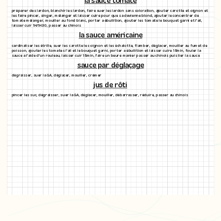
la sauce tomate
préparer des lardon, blanchir les lardon, faire suer les lardon sans coloration, ajouter carotte et oignon et
les faire pincer, singer, mélanger et laisser cuire pour que sa devienne blond, ajouter le concentrer de
tomate mélanger, mouiller au fond blanc, porter a ébullition, ajouter les tomate le bouquet garni et l'ail,
laisser cuir 1H/1H30, passer au chinois
la sauce américaine
cardinaliser les étrille, suer les carotte les oignon et les échalotte, flamber, déglacer, mouiller au fumet de
poisson, ajouter les tomates l'ail et le bouquet garni, porter a ébullition et laisser cuire 15min, fouler la
sauce a l'aide d'un rouleau, laisser cuir 15min, faire un beure manier passer au chinois puis lier la sauce
sauce par déglaçage
dégraisser, suer la GA, déglacer, mouiller, crémer
jus de rôti
pincer les suc, dégraisser, suer la GA, déglacer, mouiller, débarrasser, réduire, passer au chinois