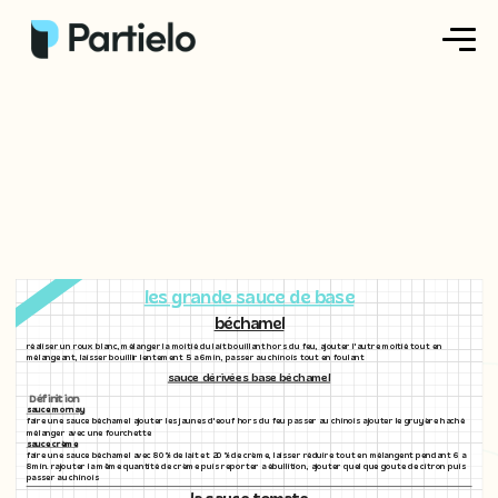
Créer ma fiche
Créer un exercice
Parcourir nos fiches
Tarifs
les grande sauce de base
béchamel
Se connecter
réaliser un roux blanc, mélanger la moitié du lait bouillant hors du feu, ajouter l'autre moitié tout en
mélangeant, laisser bouillir lentement 5 a 6min, passer au chinois tout en foulant
sauce dérivées base béchamel
Définition
S'inscrire
sauce mornay
faire une sauce béchamel ajouter les jaunes d'eouf hors du feu passer au chinois ajouter le gruyère haché
mélanger avec une fourchette
sauce crème
faire une sauce béchamel avec 80% de lait et 20% de crème, laisser réduire tout en mélangent pendant 6 a
8min. rajouter la même quantité de crème puis reporter a ébullition, ajouter quel que goute de citron puis
passer au chinois