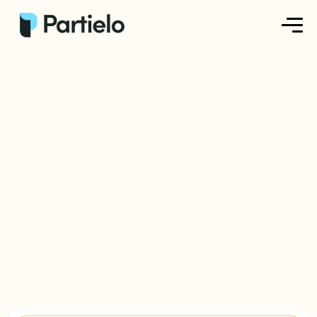
Créer ma fiche
Créer un exercice
Parcourir nos fiches
Tarifs
Se connecter
S'inscrire