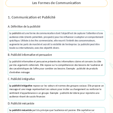
Les Formes de Communication
1. Communication et Publicité
A. Définition de la publicité
La
publicité
est une forme de communication dont l'objectif est de capturer l'attention d'une
audience cible (clients potentiels, prospects) pour les influencer à adopter un comportement
spécifique. Utilisée à des fins commerciales, elle nourrit l'intérêt des consommateurs,
augmente les parts de marché et accroît la visibilité de l'entreprise. La publicité peut être
locale ou internationale, avec des objectifs divers.
B. Publicité informative et persuasive
La
publicité informative et persuasive
présente des informations claires et convainc la cible
par des arguments rationnels. Elle repose sur la compréhension des besoins de l'audience et
des caractéristiques de l'offre pour combler ces besoins. Exemple : publicité de produits
d'entretien ménager.
C. Publicité intégrative
La
publicité intégrative
repose sur les valeurs et normes des groupes sociaux. Elle propose un
message et une image représentant ces valeurs pour inciter au changement ou renforcer le
sentiment d'appartenance à un groupe. Exemple : publicité de loterie pour rejoindre une
audience rêvant de succès financier.
D. Publicité mécaniste
La
publicité mécaniste
part du principe que l'audience est passive. Elle capitalise sur