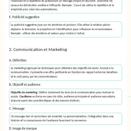
l'habitude et la répétition en présentant un message simple et récurrent. Diversifier les
canaux de distribution améliore l'efficacité. Exemple : Coca-Cola utilise la répétition et la
simplicité pour créer des automatismes.
E. Publicité suggestive
La
publicité suggestive
joue sur les émotions et pulsions. Elle utilise la relation plaisir-
déplaisir, le fantasme, la projection et l'identification pour influencer le consommateur.
Exemple : utiliser des émotions et valeurs pour inciter à l'achat.
2. Communication et Marketing
A. Définition
Le
marketing
regroupe les techniques pour atteindre des objectifs de vente. Associé à la
communication, il présente une offre pertinente en fonction du rapport entre les bénéfices
et le coût perçu par les consommateurs.
B. Objectif et audience
Objectifs de marketing
: Définir clairement les buts de la communication pour évaluer le
succès.
L'
audience
se divise en cœur de cible, audience principale et audience secondaire,
chacune ayant des caractéristiques et des besoins distincts.
C. Message
Un
message clair et accrocheur
est essentiel. La personnalisation, l'intégration dans une
histoire et la connaissance de l'audience favorisent la connexion.
D. Image de marque