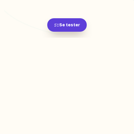
Se tester
L'app de révision intelligente, pensée par des
étudiants pour des étudiants.
moc.oleitrap@tcatnoc
PRODUIT
Créer ma fiche
Créer un exercice
Parcourir nos fiches
Tarifs