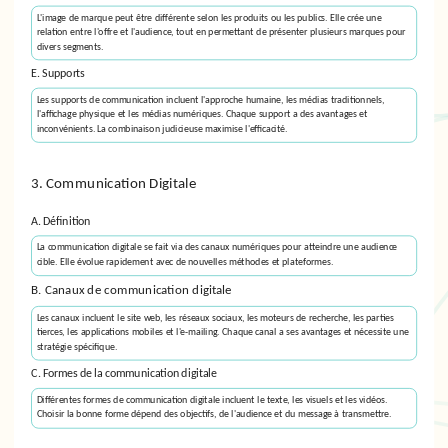
L'image de marque peut être différente selon les produits ou les publics. Elle crée une
relation entre l'offre et l'audience, tout en permettant de présenter plusieurs marques pour
divers segments.
E. Supports
Les supports de communication incluent l'approche humaine, les médias traditionnels,
l'affichage physique et les médias numériques. Chaque support a des avantages et
inconvénients. La combinaison judicieuse maximise l'efficacité.
3. Communication Digitale
A. Définition
La
communication digitale
se fait via des canaux numériques pour atteindre une audience
cible. Elle évolue rapidement avec de nouvelles méthodes et plateformes.
B. Canaux de communication digitale
Les canaux incluent le site web, les réseaux sociaux, les moteurs de recherche, les parties
tierces, les applications mobiles et l'e-mailing. Chaque canal a ses avantages et nécessite une
stratégie spécifique.
C. Formes de la communication digitale
Différentes formes de communication digitale incluent le texte, les visuels et les vidéos.
Choisir la bonne forme dépend des objectifs, de l'audience et du message à transmettre.