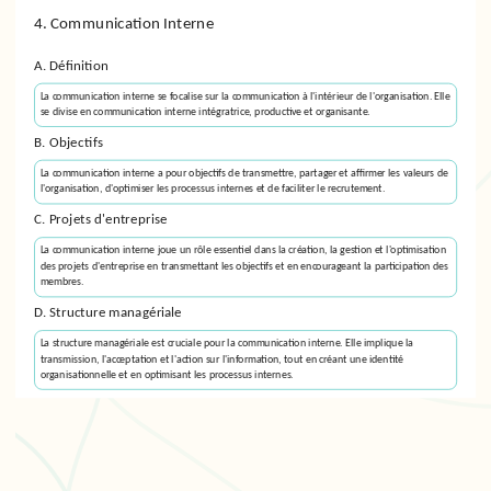
4. Communication Interne
A. Définition
La
communication interne
se focalise sur la communication à l'intérieur de l'organisation. Elle
se divise en communication interne intégratrice, productive et organisante.
B. Objectifs
La communication interne a pour objectifs de transmettre, partager et affirmer les valeurs de
l'organisation, d'optimiser les processus internes et de faciliter le recrutement.
C. Projets d'entreprise
La communication interne joue un rôle essentiel dans la création, la gestion et l'optimisation
des projets d'entreprise en transmettant les objectifs et en encourageant la participation des
membres.
D. Structure managériale
La structure managériale est cruciale pour la communication interne. Elle implique la
transmission, l'acceptation et l'action sur l'information, tout en créant une identité
organisationnelle et en optimisant les processus internes.