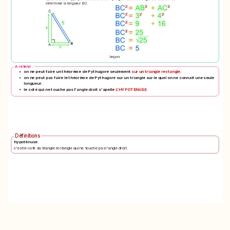
leçon
A retenir :
on ne peut faire un théorème de Pythagore seulement
sur un triangle rectangle.
on ne peut pas faire le théorème de Pythagore sur un triangle sur le quel on ne connait une seule
longueur.
le coté qui ne touche pas l'angle droit s'apelle
L'HYPOTENUSE.
Définitions
hypoténuse
c'est le coté du triangle rectangle qui ne touche pas l'angle droit.