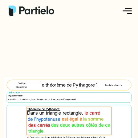
Créer ma fiche
Créer un exercice
Parcourir nos fiches
Tarifs
Collège
le théorème de Pythagore 1
Mathématiques
Quatrième
Se connecter
Définition
hypoténuse
c'est le coté du triangle rectangle qui ne touche pas l'angle droit.
S'inscrire