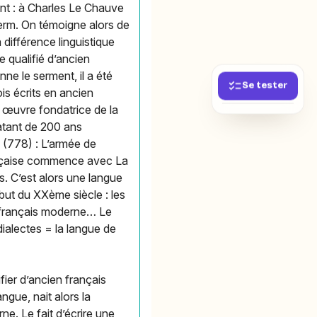
dent : à Charles Le Chauve
n germ. On témoigne alors de
 différence linguistique
e qualifié d’ancien
ne le serment, il a été
Se tester
ois écrits en ancien
) œuvre fondatrice de la
datant de 200 ans
 (778) : L’armée de
rançaise commence avec La
s. C’est alors une langue
ébut du XXème siècle : les
le français moderne… Le
 dialectes = la langue de
fier d’ancien français
ngue, nait alors la
ne. Le fait d’écrire une