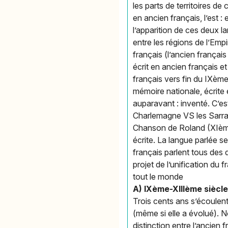
les parts de territoires d
en ancien français, l’est :
l’apparition de ces deux la
entre les régions de l’Emp
français (l’ancien françai
écrit en ancien français et
français vers fin du IXème
mémoire nationale, écrite 
auparavant : inventé. C’e
Charlemagne VS les Sarras
Chanson de Roland (XIème s
écrite. La langue parlée s
français parlent tous des 
projet de l’unification du 
tout le monde
A) IXème-XIIIème siècle 
Trois cents ans s’écoulent 
(même si elle a évolué). No
distinction entre l’ancien 