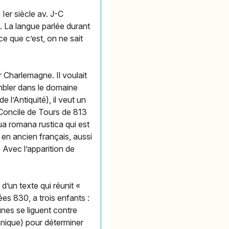
 Ier siècle av. J-C
s. La langue parlée durant
ce que c’est, on ne sait
r Charlemagne. Il voulait
embler dans le domaine
e l’Antiquité), il veut un
 Concile de Tours de 813
ua romana rustica qui est
 en ancien français, aussi
 Avec l’apparition de
 d’un texte qui réunit «
es 830, a trois enfants :
unes se liguent contre
manique) pour déterminer