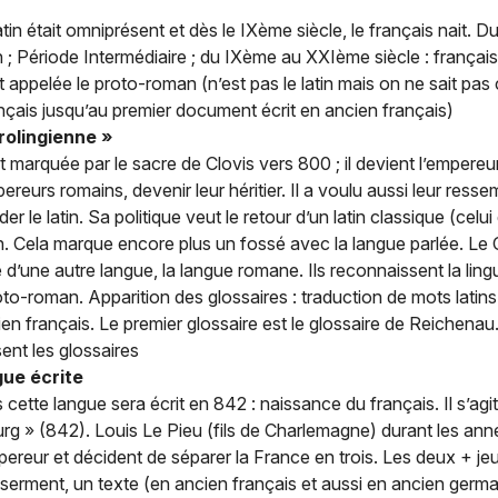
tin était omniprésent et dès le IXème siècle, le français nait. Du
in ; Période Intermédiaire ; du IXème au XXIème siècle : françai
t appelée le proto-roman (n’est pas le latin mais on ne sait pas 
rançais jusqu’au premier document écrit en ancien français)
rolingienne »
 marquée par le sacre de Clovis vers 800 ; il devient l’empereu
ereurs romains, devenir leur héritier. Il a voulu aussi leur ress
er le latin. Sa politique veut le retour d’un latin classique (celui d
in. Cela marque encore plus un fossé avec la langue parlée. Le
’une autre langue, la langue romane. Ils reconnaissent la ling
roto-roman. Apparition des glossaires : traduction de mots latins
 français. Le premier glossaire est le glossaire de Reichenau.
sent les glossaires
gue écrite
 cette langue sera écrit en 842 : naissance du français. Il s’agit
g » (842). Louis Le Pieu (fils de Charlemagne) durant les anné
mpereur et décident de séparer la France en trois. Les deux + je
 un serment, un texte (en ancien français et aussi en ancien ger