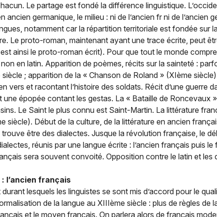
e chacun. Le partage est fondé la différence linguistique. L’occi
 en ancien germanique, le milieu : ni de l’ancien fr ni de l’ancie
ngues, notamment car la répartition territoriale est fondée sur la
ire. Le proto-roman, maintenant ayant une trace écrite, peut êtr
s est ainsi le proto-roman écrit). Pour que tout le monde compren
 non en latin. Apparition de poèmes, récits sur la sainteté : parf
 siècle ; apparition de la « Chanson de Roland » (XIème siècle
en vers et racontant l’histoire des soldats. Récit d’une guerre 
st une épopée contant les gestas. La « Bataille de Roncevaux »
ins. Le Saint le plus connu est Saint-Martin. La littérature f
iècle). Début de la culture, de la littérature en ancien françai
e trouve être des dialectes. Jusque la révolution française, le d
dialectes, réunis par une langue écrite : l’ancien français puis 
français sera souvent convoité. Opposition contre le latin et les
: l’ancien français
durant lesquels les linguistes se sont mis d’accord pour le quali
rmalisation de la langue au XIIIème siècle : plus de règles de la
français et le moyen français. On parlera alors de français moder