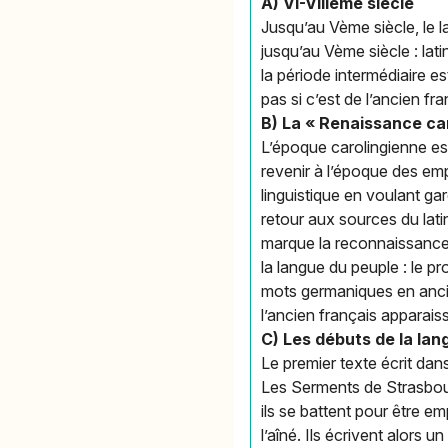
A) VI-VIIIème siècle
Jusqu’au Vème siècle, le la
jusqu’au Vème siècle : lat
la période intermédiaire es
pas si c’est de l’ancien f
B) La « Renaissance ca
L’époque carolingienne est
revenir à l’époque des emp
linguistique en voulant gard
retour aux sources du lat
marque la reconnaissance d
la langue du peuple : le p
mots germaniques en ancien
l’ancien français apparais
C) Les débuts de la lan
Le premier texte écrit dans
Les Serments de Strasbour
ils se battent pour être e
l’aîné. Ils écrivent alors