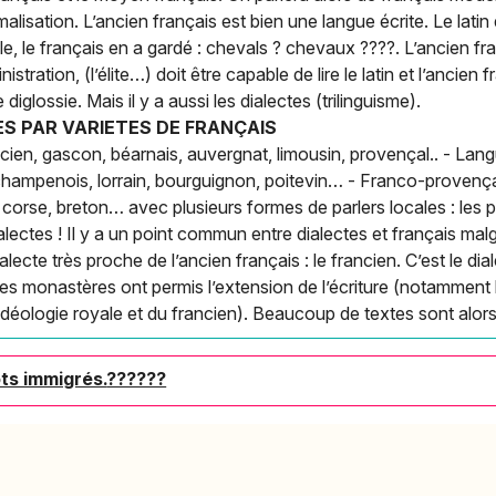
lisation. L’ancien français est bien une langue écrite. Le latin 
, le français en a gardé : chevals ? chevaux ????. L’ancien fr
tration, (l’élite…) doit être capable de lire le latin et l’ancien f
 diglossie. Mais il y a aussi les dialectes (trilinguisme).
ES PAR VARIETES DE FRANÇAIS
ien, gascon, béarnais, auvergnat, limousin, provençal.. - Langu
champenois, lorrain, bourguignon, poitevin… - Franco-provenç
corse, breton… avec plusieurs formes de parlers locales : les pat
alectes ! Il y a un point commun entre dialectes et français malgr
alecte très proche de l’ancien français : le francien. C’est le dial
 Les monastères ont permis l’extension de l’écriture (notamment
l’idéologie royale et du francien). Beaucoup de textes sont alors
ts immigrés.
??????