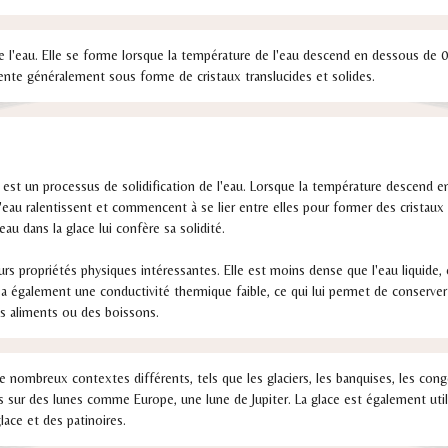
de l'eau. Elle se forme lorsque la température de l'eau descend en dessous de 
sente généralement sous forme de cristaux translucides et solides.
e est un processus de solidification de l'eau. Lorsque la température descend 
'eau ralentissent et commencent à se lier entre elles pour former des cristaux 
au dans la glace lui confère sa solidité.
urs propriétés physiques intéressantes. Elle est moins dense que l'eau liquide,
le a également une conductivité thermique faible, ce qui lui permet de conserver 
des aliments ou des boissons.
e nombreux contextes différents, tels que les glaciers, les banquises, les con
s sur des lunes comme Europe, une lune de Jupiter. La glace est également util
lace et des patinoires.