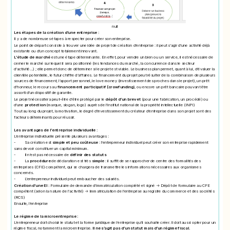
null
Les étapes de la création d’une entreprise :
Il y a de nombreuses étapes à respecter pour créer son entreprise.
Le point de départ consiste à trouver une idée de projet de création d’entreprise : il peut s’agir d’une activité déjà
existante ou d’un concept totalement innovant.
L’étude de marché
est une étape déterminante. En effet, pour vendre un bien ou un service, il est nécessaire de
cerner le marché sur lequel il sera positionné (les tendances du marché, la concurrence dans le secteur
d’activité…) ; elle permet donc de déterminer si le projet est viable. Le business plan permet, quant à lui, d’évaluer la
clientèle potentielle, le futur chiffre d’affaires. Le financement du projet peut résulter de la combinaison de plusieurs
sources de financement, l’apport personnel, le love money (investissement des proches dans le projet), un prêt
d’honneur, le recours au
financement participatif (crowfunding
), ou encore un prêt bancaire pouvant être
assorti d’un dispositif de garantie.
Le projet nécessitera peut-être d’être protégé par le
dépôt d’un brevet
(pour une fabrication, un procédé) ou
d’une
protection
(marque, slogan, logo) auprès de l’institut national de la propriété intellectuelle (INPI)
Tout au long du projet, la motivation, le degré d’investissement du créateur d’entreprise dans son projet sont des
facteurs déterminants pour réussir.
Les avantages de l’entreprise individuelle :
L’entreprise individuelle présente plusieurs avantages :
- Sa création est
simple et peu coûteuse
: l’entrepreneur individuel peut créer son entreprise rapidement
sans devoir constituer un capital minimum.
- Il n’est pas nécessaire de
définir des statuts
- La
procédure
de déclaration est très
simple
: il suffit de se rapprocher de centre des formalités des
entreprises (CFE) compétent, qui se chargera de transmettre les informations nécessaires aux organismes
concernés.
- L’entrepreneur individuel peut embaucher des salariés.
Création d’une EI :
Formulaire de demande d’immatriculation complété et signé -> Dépôt de formulaire au CFE
compétent (selon la nature de l’activité) -> Immatriculation de l’entreprise au registre du commerce et des sociétés
(RCS)
Ensuite, l’entreprise
Le régime de la microentreprise :
L’entrepreneur doit choisir le statut et la forme juridique de l’entreprise qu’il souhaite créer. Il doit aussi opter pour un
régime fiscal, notamment la microentreprise.
Il ne s’agit pas d’un statut mais d’un régime fiscal.