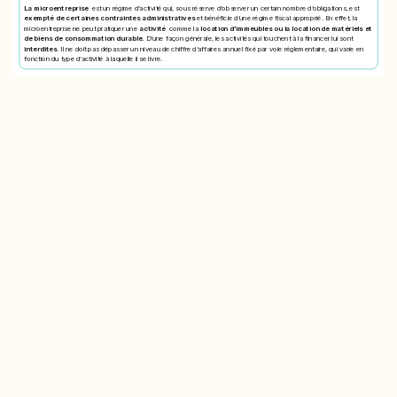
La microentreprise
est un régime d’activité qui, sous réserve d’observer un certain nombre d’obligations, est
exempté de certaines contraintes administratives
et bénéficie d’une régime fiscal approprié. En effet, la
microentreprise ne peut pratiquer une
activité
comme la
location d’immeubles ou la location de matériels et
de biens de consommation durable.
D’une façon générale, les activités qui touchent à la financer lui sont
interdites
. Il ne doit pas dépasser un niveau de chiffre d’affaires annuel fixé par voie réglementaire, qui varie en
fonction du type d’activité à laquelle il se livre.