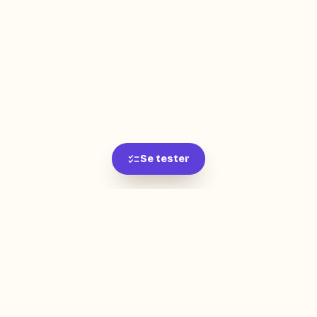
Se tester
L'app de révision intelligente, pensée par des
étudiants pour des étudiants.
moc.oleitrap@tcatnoc