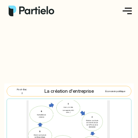
Créer ma fiche
Créer un exercice
Parcourir nos fiches
Tarifs
Post-Bac
La création d'entreprise
Économie politique
Se connecter
2
S'inscrire