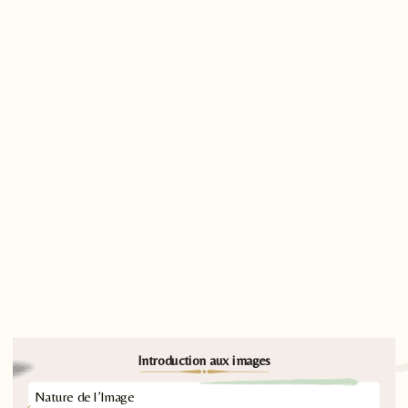
Introduction aux images
Nature de l’Image