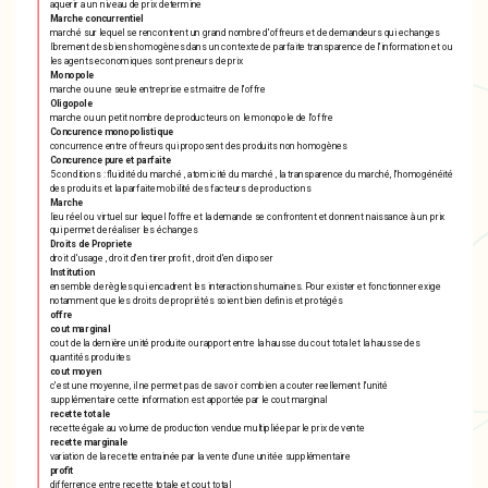
aquerir a un niveau de prix determine
Marche concurrentiel
marché sur lequel se rencontrent un grand nombre d'offreurs et de demandeurs qui echanges
librement des biens homogènes dans un contexte de parfaite transparence de l'information et ou
les agents economiques sont preneurs de prix
Monopole
marche ou une seule entreprise est maitre de l'offre
Oligopole
marche ou un petit nombre de producteurs on le monopole de l'offre
Concurence monopolistique
concurrence entre offreurs qui proposent des produits non homogènes
Concurence pure et parfaite
5 conditions : fluidité du marché , atomicité du marché , la transparence du marché, l'homogénéité
des produits et la parfaite mobilité des facteurs de productions
Marche
lieu réel ou virtuel sur lequel l'offre et la demande se confrontent et donnent naissance à un prix
qui permet de réaliser les échanges
Droits de Propriete
droit d'usage , droit d'en tirer profit , droit d'en disposer
Institution
ensemble de règles qui encadrent les interactions humaines. Pour exister et fonctionner exige
notamment que les droits de propriétés soient bien definis et protégés
offre
cout marginal
cout de la dernière unité produite ou rapport entre la hausse du cout total et la hausse des
quantités produites
cout moyen
c'est une moyenne, il ne permet pas de savoir combien a couter reellement l'unité
supplémentaire cette information est apportée par le cout marginal
recette totale
recette égale au volume de production vendue multipliée par le prix de vente
recette marginale
variation de la recette entrainée par la vente d'une unitée supplémentaire
profit
differrence entre recette totale et cout total