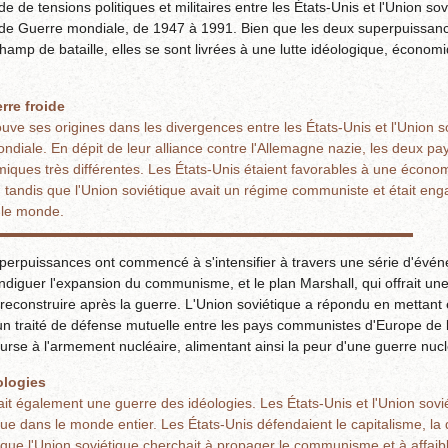
e de tensions politiques et militaires entre les États-Unis et l'Union sov
de Guerre mondiale, de 1947 à 1991. Bien que les deux superpuissanc
hamp de bataille, elles se sont livrées à une lutte idéologique, économi
rre froide
uve ses origines dans les divergences entre les États-Unis et l'Union sov
iale. En dépit de leur alliance contre l'Allemagne nazie, les deux pay
miques très différentes. Les États-Unis étaient favorables à une écono
, tandis que l'Union soviétique avait un régime communiste et était en
 le monde.
perpuissances ont commencé à s'intensifier à travers une série d'événe
endiguer l'expansion du communisme, et le plan Marshall, qui offrait 
reconstruire après la guerre. L'Union soviétique a répondu en mettant e
 un traité de défense mutuelle entre les pays communistes d'Europe de 
rse à l'armement nucléaire, alimentant ainsi la peur d'une guerre nucl
ologies
ait également une guerre des idéologies. Les États-Unis et l'Union sovi
que dans le monde entier. Les États-Unis défendaient le capitalisme, la 
que l'Union soviétique cherchait à propager le communisme et à affaiblir