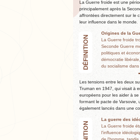
La Guerre froide est une périod
principalement après la Secon
affrontées directement sur le c
leur influence dans le monde.
Origines de la Gue
DÉFINITION
La Guerre froide tro
Seconde Guerre mond
politiques et écono
démocratie libérale
du socialisme dans
Les tensions entre les deux su
Truman en 1947, qui visait à 
européens pour les aider à se 
formant le pacte de Varsovie,
également lancés dans une cou
La guerre des idé
DÉFINITION
La Guerre froide ét
l'influence idéologi
de l'homme, tandis 