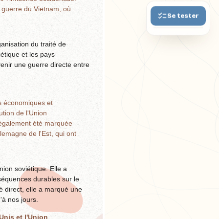
la guerre du Vietnam, où
Se tester
anisation du traité de
iétique et les pays
venir une guerre directe entre
es économiques et
ution de l'Union
a également été marquée
lemagne de l'Est, qui ont
nion soviétique. Elle a
nséquences durables sur le
é direct, elle a marqué une
'à nos jours.
Unis et l'Union