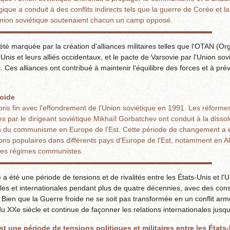
ogique a conduit à des conflits indirects tels que la guerre de Corée et 
'Union soviétique soutenaient chacun un camp opposé.
té marquée par la création d'alliances militaires telles que l'OTAN (Org
-Unis et leurs alliés occidentaux, et le pacte de Varsovie par l'Union sov
Ces alliances ont contribué à maintenir l'équilibre des forces et à pré
roide
pris fin avec l'effondrement de l'Union soviétique en 1991. Les réform
es par le dirigeant soviétique Mikhaïl Gorbatchev ont conduit à la dissol
 fin du communisme en Europe de l'Est. Cette période de changement 
ons populaires dans différents pays d'Europe de l'Est, notamment en Al
 des régimes communistes.
 a été une période de tensions et de rivalités entre les États-Unis et l'U
nales et internationales pendant plus de quatre décennies, avec des co
Bien que la Guerre froide ne se soit pas transformée en un conflit arm
 du XXe siècle et continue de façonner les relations internationales jusqu
st une période de tensions politiques et militaires entre les États-