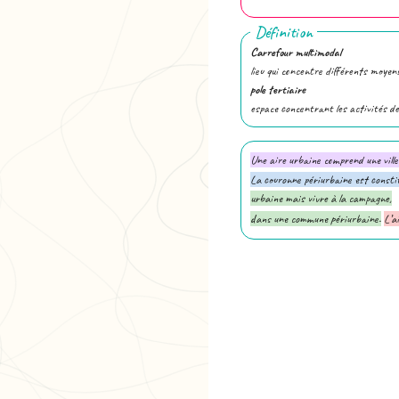
Définition
Carrefour multimodal
lieu qui concentre différents moye
pole tertiaire
espace concentrant les activités de
Une aire urbaine comprend une vill
La couronne périurbaine est constit
urbaine mais vivre à la campagne,
dans une commune périurbaine.
L’a