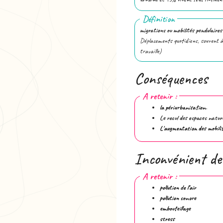
Définition
migrations ou mobilités pendulaires
Déplacements quotidiens, souvent à h
travaille)
Conséquences
A retenir :
la périurbanisation.
Le recul des espaces nature
L'augmentation des mobili
Inconvénient de
A retenir :
pollution de l’air
pollution sonore
embouteillage
stress