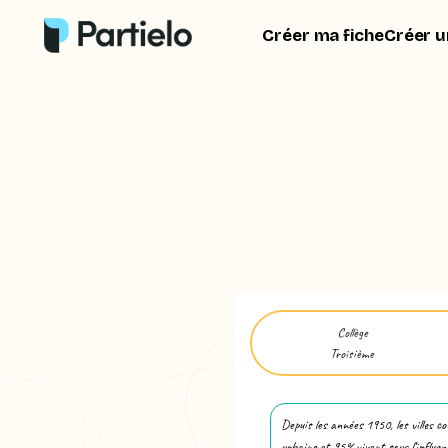
Créer ma fiche
Créer u
Collège
Troisième
Depuis les années 1950, les villes 
urbaine et 95% vivent sous l’influen