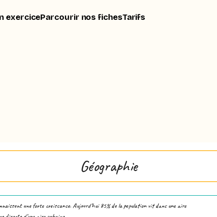
n exercice
Parcourir nos fiches
Tarifs
Géographie
connaissent une forte croissance. Aujourd’hui 85% de la population vit dans une aire
ce directe d’une aire urbaine.