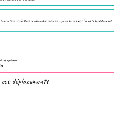
eures fixes et effectués en automobile entre les espaces périurbains (où vit la population active) 
ls et agricoles
tés
 ces déplacements