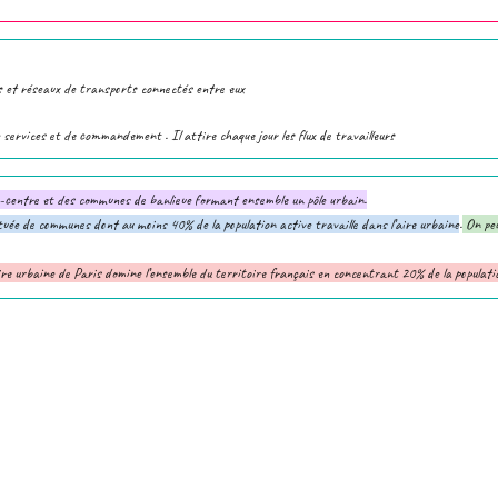
ns et réseaux de transports connectés entre eux
 services et de commandement . Il attire chaque jour les flux de travailleurs
e-centre et des communes de banlieue formant ensemble un pôle urbain.
uée de communes dont au moins 40% de la population active travaille dans l’aire urbaine
.
On peu
ire urbaine de Paris domine l’ensemble du territoire français en concentrant 20% de la populati