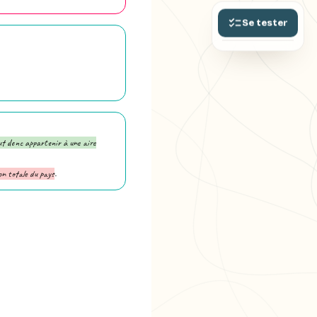
Se tester
t donc appartenir à une aire
on totale du pays
.