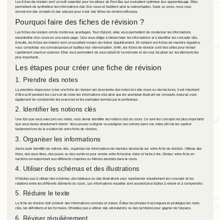
Les fiches de révision sont un outil essentiel pour les élèves de Post-Bac qui souhaitent optimiser leur apprentissage. Elles
permettent de synthétiser les informations clés d'un cours et facilitent ainsi la mémorisation. Dans ce cours, nous vous
donnerons des conseils et des astuces pour créer des fiches de révision efficaces.
Pourquoi faire des fiches de révision ?
Les fiches de révision ont de nombreux avantages. Tout d'abord, elles vous permettent de condenser les informations
essentielles d'un cours en une seule page. Cela vous oblige à hiérarchiser les informations et à identifier les concepts clés.
Ensuite, les fiches de révision sont un excellent moyen de réviser régulièrement. En relisant vos fiches de manière régulière,
vous consolidez vos connaissances et facilitez leur mémorisation. Enfin, les fiches de révision sont très utiles pour réviser
rapidement avant un examen. Elles vous permettent de vous rafraîchir la mémoire et de vous focaliser sur les éléments les
plus importants.
Les étapes pour créer une fiche de révision
1. Prendre des notes
La première étape pour créer une fiche de révision est de prendre des notes lors des cours ou des lectures. Il est important
d'être actif pendant les cours et de noter les informations clés ainsi que les exemples illustrant les concepts. Assurez-vous
également de comprendre les exercices et les exemples donnés par le professeur.
2. Identifier les notions clés
Une fois que vous avez pris vos notes, vous devez identifier les notions clés du cours. Ce sont les concepts les plus importants
que vous devez absolument retenir. Vous pouvez surligner ou souligner ces notions dans vos notes afin de les repérer
facilement lors de la création de votre fiche de révision.
3. Organiser les informations
Après avoir identifié les notions clés, organisez les informations de manière structurée sur votre fiche de révision. Utilisez des
titres, des sous-titres, des puces ou des numéros pour rendre votre fiche plus claire et facile à lire. Divisez votre fiche en
sections correspondant aux différents chapitres ou thèmes abordés dans le cours.
4. Utiliser des schémas et des illustrations
N'hésitez pas à utiliser des schémas, des tableaux ou des illustrations pour représenter visuellement les concepts et les
relations entre les différents éléments du cours. Les informations visuelles sont souvent plus faciles à retenir et à comprendre.
5. Réduire le texte
La fiche de révision doit contenir des informations concises et claires. Évitez les phrases trop longues et privilégiez les mots-
clés, les définitions et les formules. N'hésitez pas à utiliser des abréviations ou des symboles pour gagner de l'espace.
6. Réviser régulièrement