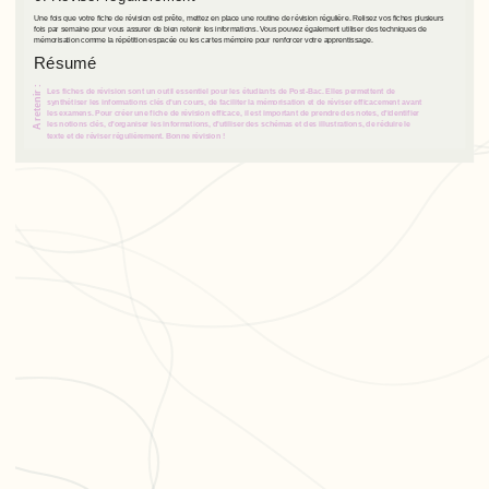
Une fois que votre fiche de révision est prête, mettez en place une routine de révision régulière. Relisez vos fiches plusieurs
fois par semaine pour vous assurer de bien retenir les informations. Vous pouvez également utiliser des techniques de
mémorisation comme la répétition espacée ou les cartes mémoire pour renforcer votre apprentissage.
Résumé
A retenir :
Les fiches de révision sont un outil essentiel pour les étudiants de Post-Bac. Elles permettent de
synthétiser les informations clés d'un cours, de faciliter la mémorisation et de réviser efficacement avant
les examens. Pour créer une fiche de révision efficace, il est important de prendre des notes, d'identifier
les notions clés, d'organiser les informations, d'utiliser des schémas et des illustrations, de réduire le
texte et de réviser régulièrement. Bonne révision !