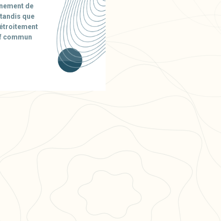
onnement de
 tandis que
t étroitement
ctif commun