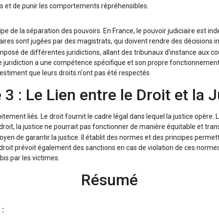
ds et de punir les comportements répréhensibles.
cipe de la séparation des pouvoirs. En France, le pouvoir judiciaire est 
ffaires sont jugées par des magistrats, qui doivent rendre des décisions i
mposé de différentes juridictions, allant des tribunaux d'instance aux c
e juridiction a une compétence spécifique et son propre fonctionnement.
 estiment que leurs droits n'ont pas été respectés.
 3 : Le Lien entre le Droit et la 
oitement liés. Le droit fournit le cadre légal dans lequel la justice opère. L
droit, la justice ne pourrait pas fonctionner de manière équitable et tra
en de garantir la justice. Il établit des normes et des principes permett
e droit prévoit également des sanctions en cas de violation de ces normes
is par les victimes.
Résumé
 :