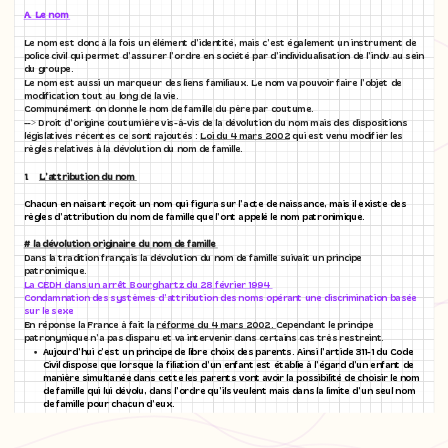
A. Le nom
Le nom est donc à la fois un élément d’identité, mais c’est également un instrument de
police civil qui permet d’assurer l’ordre en société par d’individualisation de l’indv au sein
du groupe.
Le nom est aussi un marqueur des liens familiaux. Le nom va pouvoir faire l’objet de
modification tout au long de la vie.
Communément on donne le nom de famille du père par coutume.
--> Droit d’origine coutumière vis-à-vis de la dévolution du nom mais des dispositions
législatives récentes ce sont rajoutés :
Loi du 4 mars 2002
qui est venu modifier les
règles relatives à la dévolution du nom de famille.
1.
L’attribution du nom
Chacun en naisant reçoit un nom qui figura sur l’acte de naissance, mais il existe des
règles d’attribution du nom de famille que l’ont appelé le nom patronimique.
# la dévolution originaire du nom de famille
Dans la tradition français la dévolution du nom de famille suivait un principe
patronimique.
La CEDH dans un arrêt Bourghartz du 28 février 1994
Condamnation des systèmes d’attribution des noms opérant une discrimination basée
sur le sexe
En réponse la France à fait la
réforme du 4 mars 2002.
Cependant le principe
patronymique n’a pas disparu et va intervenir dans certains cas très restreint.
Aujourd’hui c’est un principe de libre choix des parents. Ainsi l’article 311-1 du Code
Civil dispose que lorsque la filiation d’un enfant est établie à l’égard d’un enfant de
manière simultanée dans cette les parents vont avoir la possibilité de choisir le nom
de famille qui lui dévolu, dans l’ordre qu’ils veulent mais dans la limite d’un seul nom
de famille pour chacun d’eux.