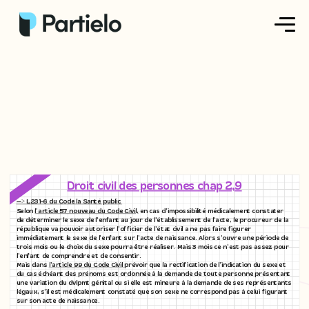
Créer ma fiche
Créer un exercice
Parcourir nos fiches
Tarifs
Droit civil des personnes chap 2,9
--> L231-6 du Code la Santé public
Se connecter
Selon
l’article 57 nouveau du Code Civil,
en cas d’impossibilité médicalement constater
de déterminer le sexe de l’enfant au jour de l’établissement de l’acte, le procureur de la
république va pouvoir autoriser l’officier de l’état civil a ne pas faire figurer
immédiatement le sexe de l’enfant sur l’acte de naissance. Alors s’ouvre une période de
trois mois ou le choix du sexe pourra être réaliser. Mais 3 mois ce n’est pas assez pour
S'inscrire
l’enfant de comprendre et de consentir.
Mais dans
l’article 99 du Code Civil
prévoir que la rectification de l’indication du sexe et
du cas échéant des prénoms est ordonnée à la demande de toute personne présentant
une variation du dvlpmt génital ou si elle est mineure à la demande de ses représentants
légaux, s’il est médicalement constaté que son sexe ne correspond pas à celui figurant
sur son acte de naissance.