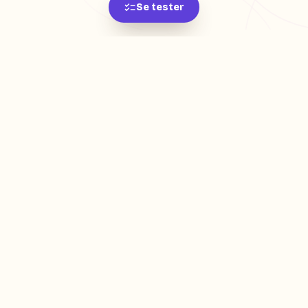
Se tester
L'app de révision intelligente, pensée par des
étudiants pour des étudiants.
moc.oleitrap@tcatnoc
PRODUIT
Créer ma fiche
Créer un exercice
Parcourir nos fiches
Tarifs
RESSOURCES
Blog