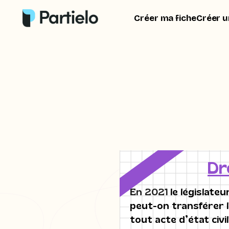
Créer ma fiche
Créer u
Dr
En 2021
le législate
peut-on transférer le
tout acte d’état civi