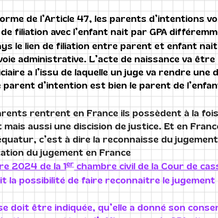
orme de l’Article 47, les parents d’intentions vo
 de filiation avec l’enfant nait par GPA différem
s le lien de filiation entre parent et enfant na
oie administrative. L’acte de naissance va être é
iaire a l’issu de laquelle un juge va rendre une d
 parent d’intention est bien le parent de l’enfa
rents rentrent en France ils possèdent à la fois
 mais aussi une discision de justice. Et en France
équatur, c’est à dire la reconnaisse du jugemen
ication du jugement en France
er
re 2024 de la 1
chambre civil de la Cour de cas
 la possibilité de faire reconnaitre le jugement
e doit être indiquée, qu’elle a donné son con