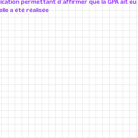
dication permettant d’affirmer que la GPA ait eu 
elle a été réalisée