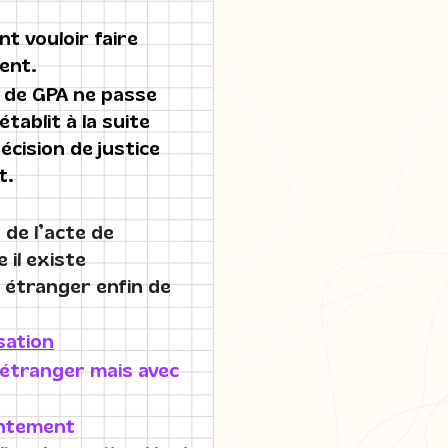
nt vouloir faire
ment.
it de GPA ne passe
tablit à la suite
écision de justice
nt.
 de l’acte de
 il existe
t étranger enfin de
sation
 étranger mais avec
sentement