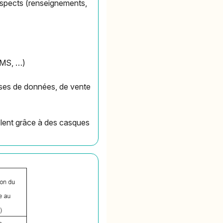
rospects (renseignements,
SMS, …)
bases de données, de vente
olent grâce à des casques