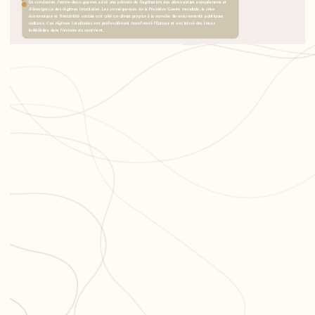
En conclusion, l'entre-deux-guerres a été une période de fragilisation des démocraties européennes et
d'émergence des régimes totalitaires. Les conséquences de la Première Guerre mondiale, la crise
économique et l'instabilité sociale ont créé un climat propice à la montée de mouvements politiques
radicaux. Ces régimes totalitaires ont profondément transformé l'Europe et ont laissé des traces
indélébiles dans l'histoire du continent.