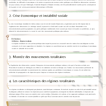
matérielles, les difficultés économiques et la remise en question des anciens ordres politiques ont affaibli les démocraties existantes.
Les pays vaincus, tels que l'Allemagne, l'Autriche-Hongrie et l'Empire ottoman, ont été particulièrement touchés par les conséquences
de la guerre et ont vu leur gouvernement démocratique s'effondrer.
2. Crise économique et instabilité sociale
La crise économique mondiale de 1929, connue sous le nom de Grande Dépression, a également joué un rôle majeur dans la
fragilisation des démocraties. Le chômage massif, la pauvreté et l'insécurité sociale ont créé un climat d'instabilité et de
mécontentement parmi la population. Les partis politiques traditionnels n'ont souvent pas réussi à résoudre ces problèmes, ce qui a
alimenté le mécontentement et a ouvert la voie à des mouvements politiques plus radicaux.
Définition
Définition - Régime totalitaire
Un régime totalitaire est un système politique dans lequel le pouvoir est concentré entre les mains d'un seul dirigeant ou d'un
seul parti, et où toute opposition est réprimée. Ces régimes se caractérisent par un contrôle total de la vie politique, économique,
sociale et culturelle de la société.
3. Montée des mouvements totalitaires
La fragilisation des démocraties a permis l'émergence de mouvements politiques radicaux, tels que le fascisme en Italie avec
Mussolini, le nazisme en Allemagne avec Hitler et le stalinisme en Union soviétique avec Staline. Ces mouvements profitaient du
mécontentement généralisé et promettaient des solutions rapides aux problèmes économiques et sociaux. Ils ont utilisé des
méthodes de propagande et de répression pour s'imposer et instaurer des régimes totalitaires.
4. Les caractéristiques des régimes totalitaires
Les régimes totalitaires se distinguent par plusieurs caractéristiques communes. Ils mettent en place un culte de la personnalité autour
du dirigeant, utilisent la terreur et la répression pour contrôler la population, restreignent les libertés individuelles et imposent une
idéologie unique. L'État exerce un contrôle strict sur les médias, l'éducation et la culture, et les opposants politiques sont persécutés
ou éliminés. L'économie est souvent planifiée et gérée par l'État, favorisant ainsi le contrôle total du pouvoir.
A retenir :