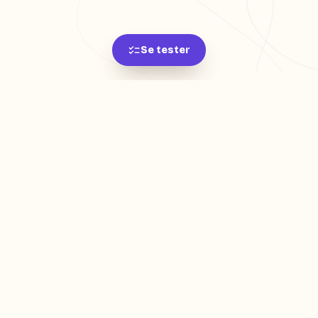
Se tester
L'app de révision intelligente, pensée par des
étudiants pour des étudiants.
moc.oleitrap@tcatnoc
PRODUIT
Créer ma fiche
Créer un exercice
Parcourir nos fiches
Tarifs