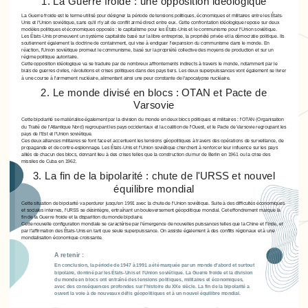
1. La Guerre froide : une opposition idéologique
La Guerre froide est le terme utilisé pour désigner la période de tensions politiques, économiques et militaires entre les États-
Unis et l'Union soviétique, sans qu'il n'y ait de conflit armé direct entre eux. Cette confrontation idéologique repose sur deux
modèles politiques et économiques opposés : le capitalisme pour les États-Unis et le communisme pour l'Union soviétique.
Les États-Unis promeuvent un système capitaliste basé sur la libre entreprise, la propriété privée et la démocratie politique. Ils
soutiennent également la doctrine de containment, qui vise à endiguer l'expansion du communisme dans le monde. En
réaction, l'Union soviétique promeut le communisme, basé sur la propriété collective des moyens de production et sur un
régime politique autoritaire.
Cette opposition idéologique va se traduire par de nombreux affrontements indirects à travers le monde, notamment par le
biais de guerres civiles, révolutions et crises politiques dans des pays tiers. Les deux superpuissances vont également se livrer
à une course à l'armement nucléaire, alimentant ainsi une peur constante de l'apocalypse nucléaire.
2. Le monde divisé en blocs : OTAN et Pacte de
Varsovie
Cette bipolarité se matérialise également par la division du monde en deux blocs politiques et militaires : l'OTAN (Organisation
du Traité de l'Atlantique Nord) regroupant les pays occidentaux et la coalition de l'Ouest, et le Pacte de Varsovie regroupant les
pays de l'Est et l'Union soviétique.
Ces deux alliances militaires se font face et accentuent les tensions géopolitiques à travers des opérations de surveillance, de
propagande et de contre-espionnage. Les États-Unis et l'Union soviétique cherchent à renforcer leur influence sur les pays
alliés de chacun des blocs, donnant lieu à des crises telles que la construction du mur de Berlin en 1961 ou la crise des
missiles de Cuba en 1962.
3. La fin de la bipolarité : chute de l'URSS et nouvel
équilibre mondial
Cette situation de bipolarité va perdurer jusqu'en 1991 avec la chute de l'Union soviétique. Suite à des difficultés économiques
et sociales internes, l'URSS se désintègre, entraînant un bouleversement géopolitique mondial. Cet effondrement marque la
fin de la Guerre froide et la disparition du monde bipolaire.
Cette nouvelle configuration mondiale se caractérise par l'émergence de nouvelles puissances telles que la Chine et l'Inde, et
par l'affirmation des États-Unis en tant que seule superpuissance. On assiste également à des conflits régionaux et à une
mondialisation économique croissante.
A retenir :
En conclusion, la période de 1947 à 1991 a été marquée par un monde d'abord et surtout
bipolaire, dominé par les États-Unis et l'Union soviétique. La Guerre froide et la division
du monde en blocs ont entraîné des tensions politiques, militaires et économiques,
avec des conséquences profondes sur l'histoire du XXe siècle. La fin de la bipolarité a
ouvert la voie à de nouveaux défis géopolitiques et à un nouvel équilibre mondial.