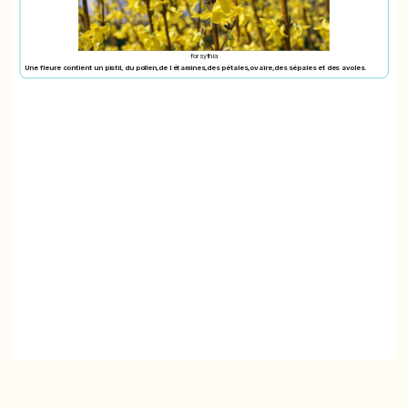
forsythia
Une fleure contient un pistil, du pollen,de l étamines,des pétales,ovaire,des sépales et des avoles.