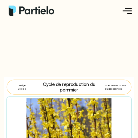
Créer ma fiche
Créer un exercice
Parcourir nos fiches
Tarifs
Cycle de reproduction du
Collège
Sciences de la terre
pommier
Sixième
ou géosciences
Se connecter
S'inscrire