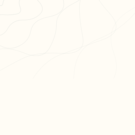
PR
Cré
L'app de révision intelligente,
Cré
pensée par des étudiants
Par
pour des étudiants.
Tari