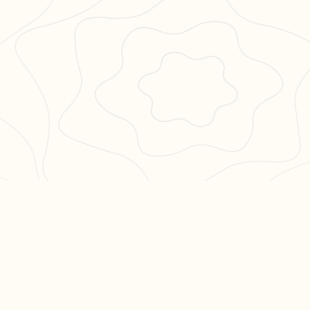
PULAIRES
LÉGAL
en 3
CGU
CGV
ation philo
Confidentialité
hs en