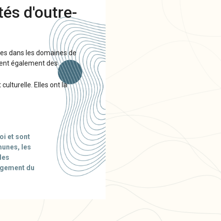
és d'outre-
rgies dans les domaines de
rcent également des
ulturelle. Elles ont la
oi et sont
munes, les
des
agement du