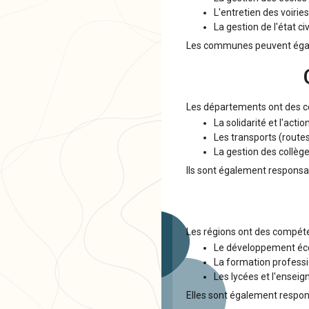
L'entretien des voirie
La gestion de l'état ci
Les communes peuvent égalem
Les départements ont des c
La solidarité et l'acti
Les transports (route
La gestion des collèg
Ils sont également responsab
Les régions ont des compéte
Le développement éco
La formation professi
Les lycées et l'ensei
Elles sont également respons