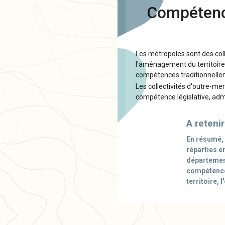
Compétence
Les métropoles sont des coll
l'aménagement du territoire
compétences traditionnell
Les collectivités d'outre-mer
compétence législative, adm
A retenir
En résumé, l
réparties e
département
compétences
territoire, 