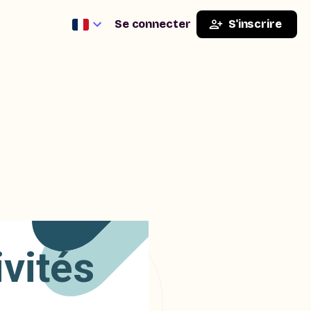
Se connecter
S'inscrire
vités