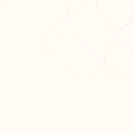
ODUIT
RESSOURCES
ARTICLES PO
er ma fiche
Blog
Réviser le bac 
er un exercice
Aide & FAQ
semaines
courir nos fiches
Programme
Méthode dissert
fs
partenaires BDE
Réviser les mat