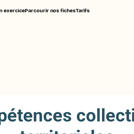
n exercice
Parcourir nos fiches
Tarifs
étences collecti