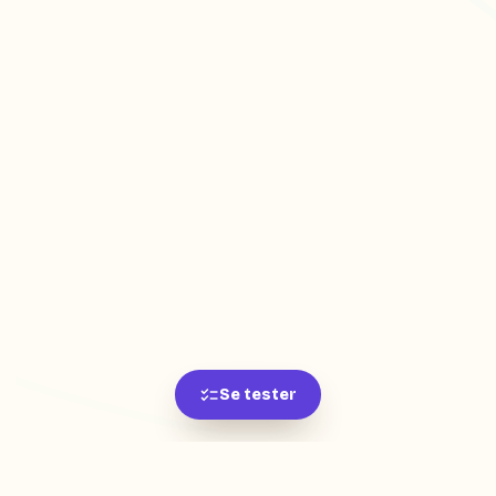
Se tester