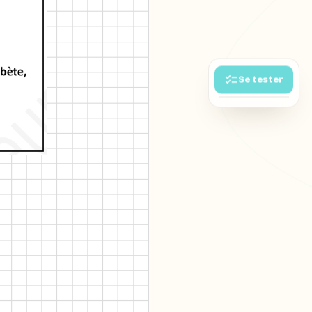
Se tester