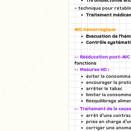
Thrombectomie end
= technique pour rétablir
Traitement médicam
AVC hémorragique
Evacuation de l'hém
Contrôle systématiq
-> Rééducation post-AVC
fonctions
-> Mesures HD :
éviter la consomma
encourager la prati
arrêter le tabac
limiter la consomma
Rééquilibrage alime
-> Traitement de la cause 
arrêt d’une contra
prise en charge d’u
corriger une anomal