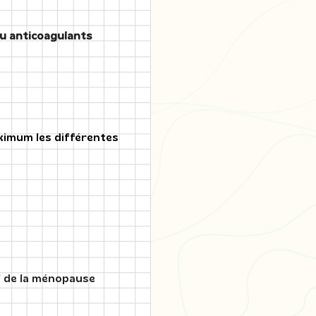
s
u anticoagulants
aximum les différentes
l de la ménopause