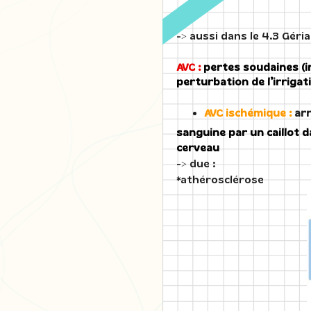
-> aussi dans le 4.3 Géria
AVC :
pertes soudaines (i
perturbation de l’irriga
AVC ischémique :
arr
sanguine par un caillot 
cerveau
-> due :
*athérosclérose