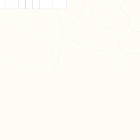
PULAIRES
LÉGAL
en 3
CGU
CGV
ation philo
Confidentialité
hs en
es