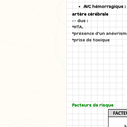
AVC hémorragique : 
artère cérébrale
-> due :
*HTA,
*présence d'un anévrisme
*prise de toxique
Facteurs de risque