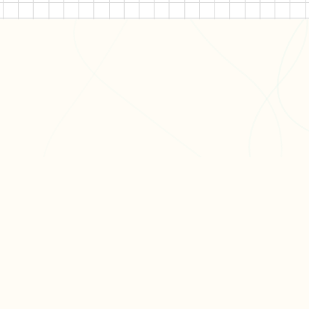
ODUIT
RESSOURCES
ARTICLES PO
er ma fiche
Blog
Réviser le bac 
er un exercice
Aide & FAQ
semaines
courir nos fiches
Programme
Méthode dissert
fs
partenaires BDE
Réviser les mat
terminale
Tous nos articl