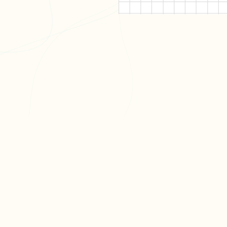
PR
Cré
L'app de révision intelligente,
Cré
pensée par des étudiants
Par
pour des étudiants.
Tari