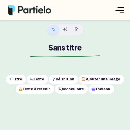
Créer ma fiche
Créer un exercice
Parcourir nos fiches
Tarifs
Titre
Texte
Définition
Ajouter une image
Se connecter
Texte à retenir
Vocabulaire
Tableau
S'inscrire