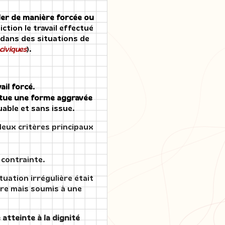
ller de manière forcée ou
diction le travail effectué
s dans des situations de
 civiques
).
vail forcé
.
itue une forme aggravée
uable et sans issue.
deux critères principaux
 contrainte.
tuation irrégulière était
bre mais soumis à une
 atteinte à la dignité