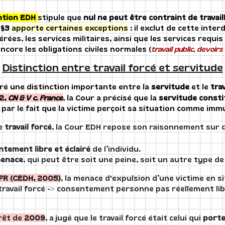
ntion EDH
stipule que
nul ne peut être contraint de travai
e
§3
apporte certaines exceptions
: il exclut de cette inter
rées, les services militaires, ainsi que les services requi
encore les obligations civiles normales (
travail public, devoirs
Distinction entre travail forcé et servitude
ré une distinction importante entre la
servitude
et le
tra
12,
CN & V c. France
, la Cour a précisé que la
servitude const
 par le fait que la victime perçoit sa situation comme imm
de
travail forcé
, la Cour EDH repose son raisonnement sur 
tement libre et éclairé
de l’individu.
menace
, qui peut être soit une peine, soit un autre type de
. FR (CEDH, 2005)
, la menace d'expulsion d’une victime en si
 travail forcé -> consentement personne pas réellement li
rêt de
2009
, a jugé que le travail forcé était celui qui
porte