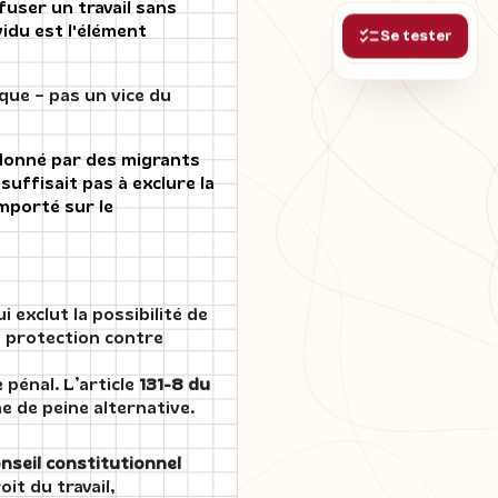
efuser un travail sans
vidu est l'élément
Se tester
que = pas un vice du
 donné par des migrants
uffisait pas à exclure la
emporté sur le
ui exclut la possibilité de
la protection contre
 pénal. L’article
131-8 du
 de peine alternative.
nseil constitutionnel
oit du travail,