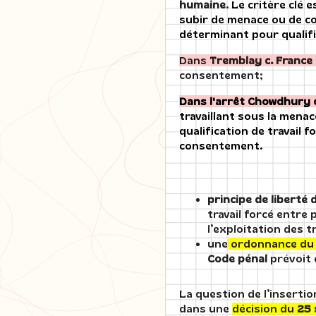
humaine
.
Le critère clé 
subir de menace ou de coe
déterminant pour qualifie
Dans
Tremblay c. France
consentement;
Dans l'arrêt Chowdhury c
travaillant sous la menac
qualification de travail 
consentement.
principe de liberté d
travail forcé entre 
l’exploitation des t
une
ordonnance d
Code pénal
prévoit 
La question de l’inserti
dans une
décision du
25 