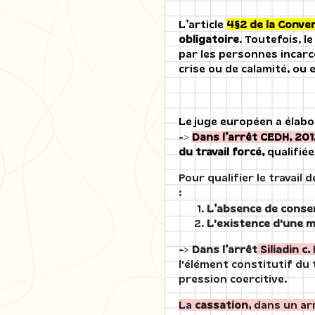
L’article
4§2 de la Conve
obligatoire
. Toutefois, l
par les personnes incarcé
crise ou de calamité, ou 
Le juge européen a élabo
->
Dans l’arrêt CEDH, 20
du travail forcé,
qualifiée
Pour qualifier le travail 
:
L’absence de consen
L'existence d'une 
-> Dans l’arrêt
Siliadin c
l'élément constitutif du
pression coercitive.
La
cassation,
dans un ar