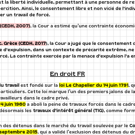
est la liberté individuelle, permettant à une personne de r
rcition. Ainsi, le consentement libre et non vicié de l'indi
r un travail de forcé.
 (CEDH, 2007)
, la Cour a estimé qu’une contrainte économi
. Grèce (CEDH, 2017
), la Cour a jugé que le consentement
e d'expulsion, dans un contexte de précarité extrême, ne s
forcé. La contrainte exercée par la menace d'expulsion l'a 
En droit FR
u travail
est fondé sur la
loi Le Chapelier du 14 juin 1791
, q
particuliers. Cette loi marque l’un des premiers jalons de 
ravailleurs dans le cadre privé.
u
4 juin 1960
a aboli la peine de travaux forcés dans le cadre
désormais les
travaux d'intérêt général (TIG)
, comme forme
on des détenus dans le marché du travail soulevée par le
Co
septembre 2015
, qui a validé l’exclusion des détenus du dr