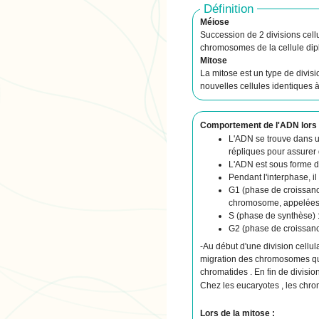
Définition
Méiose
Succession de 2 divisions cellu
chromosomes de la cellule dipl
Mitose
La mitose est un type de divisi
nouvelles cellules identiques 
Comportement de l'ADN lors d'
L'ADN se trouve dans un
répliques pour assurer 
L'ADN est sous forme d
Pendant l'interphase, il
G1 (phase de croissance
chromosome, appelées
S (phase de synthèse)
G2 (phase de croissance 
-Au début d'une division cellula
migration des chromosomes qui
chromatides . En fin de divis
Chez les eucaryotes , les chr
Lors de la mitose :