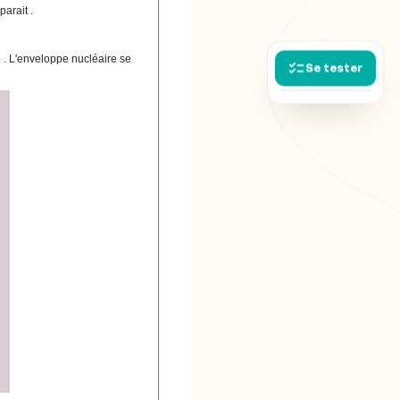
arait .
e . L'enveloppe nucléaire se
Se tester