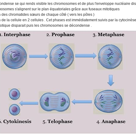
ndense se qui rends visible les chromosomes et de plus l'enveloppe nucléaire disp
somes s'alignent sur le plan équatoriales grâce aux fuseaux mitotiques
n des chromatides sœurs de chaque côté ( vers les pôles )
de la cellule en 2 cellules . Cet phases est immédiatement suivis par la cytocinès
itotique disparait puis les chromosomes se décondense .