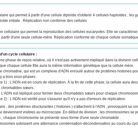
laire qui permet à partir d'une cellule diploïde d'obtenir 4 cellules haploïdes , les
oïde initiale . Réplication non conforme des cellules
on cellulaire qui permet la reproduction des cellules eucaryotes. Elle se caractéris
à partir d'une seule cellule-mère. Réplication conforme de chaque cellule somatique
un cycle cellulaire :
e phase de repos relative, où il n'est pas activement impliqué dans la division cell
que chaque cellule fille aura la même information génétique que la cellule mère.
e chromatine, qui est un complexe d'ADN enroulé autour de protéines histones pou
 y a trois sous-phases :
 1) : L'ADN est en cours de réplication. À la fin de cette phase, la cellule aura d
 chromatides sœurs.
 : L'ADN est répliqué pour former deux chromatides sœurs pour chaque chromosom
2) : L'ADN est vérifié pour s'assurer qu'il n'y a pas d'erreurs de réplication.
ire , des protéines structurantes ( histones ) s'attachent à l'ADN , provoquant sa comp
 deviennent visibles au microscope .En début de division , les chromosomes se p
ion , chaque chromosome se présente sous forme d'une seule chromatide .
omosomes subissent une alternance condensation-décondensation au cours du cycle 