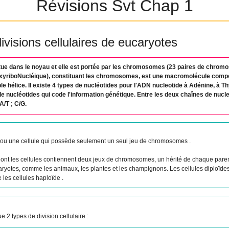
Révisions Svt Chap 1
ivisions cellulaires de eucaryotes
itue dans le noyau et elle est portée par les chromosomes (23 paires de chrom
xyriboNucléique), constituant les chromosomes, est une macromolécule comp
e hélice. Il existe 4 types de nucléotides pour l'ADN nucleotide à Adénine, à T
e nucléotides qui code l'information génétique. Entre les deux chaînes de nucleo
/T ; C/G.
ou une cellule qui possède seulement un seul jeu de chromosomes .
dont les cellules contiennent deux jeux de chromosomes, un hérité de chaque pare
aryotes, comme les animaux, les plantes et les champignons. Les cellules diploïde
les cellules haploïde .
 2 types de division cellulaire :