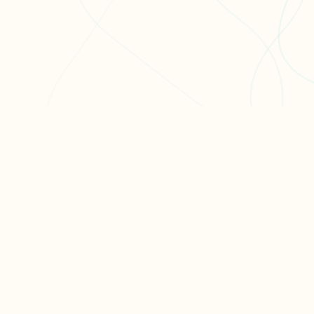
ODUIT
RESSOURCES
ARTICLES PO
er ma fiche
Blog
Réviser le bac 
er un exercice
Aide & FAQ
semaines
courir nos fiches
Programme
Méthode dissert
fs
partenaires BDE
Réviser les mat
terminale
Tous nos articl