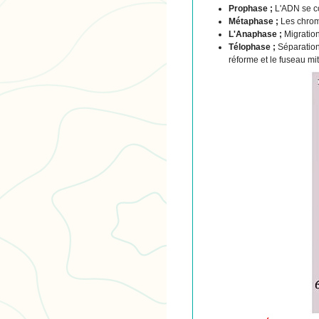
Prophase ;
L'ADN se co
Métaphase ;
Les chromo
L'Anaphase ;
Migratio
Télophase ;
Séparation 
réforme et le fuseau m