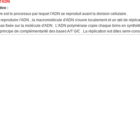
 l'ADN
ive :
e est le processus par lequel l'ADN se reproduit avant la division cellulaire .
 reproduire l'ADN , la macromolécule d'ADN s'ouvre localement et un œil de réplica
e fixée sur la molécule d'ADN . L'ADN polymérase copie chaque brins en synthét
le principe de complémentarité des bases A/T G/C . La réplication est dites semi-cons