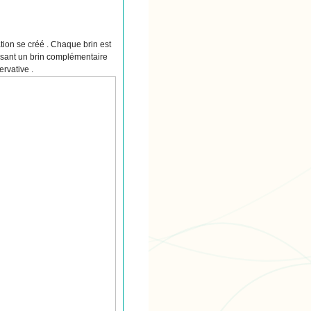
tion se créé . Chaque brin est
isant un brin complémentaire
ervative .