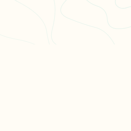
PULAIRES
LÉGAL
en 3
CGU
CGV
ation philo
Confidentialité
hs en
es