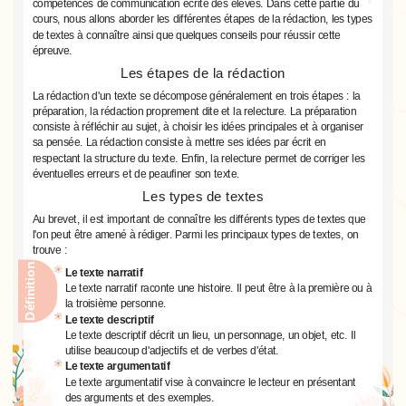
compétences de communication écrite des élèves. Dans cette partie du
cours, nous allons aborder les différentes étapes de la rédaction, les types
de textes à connaître ainsi que quelques conseils pour réussir cette
épreuve.
Les étapes de la rédaction
La rédaction d'un texte se décompose généralement en trois étapes : la
préparation, la rédaction proprement dite et la relecture. La préparation
consiste à réfléchir au sujet, à choisir les idées principales et à organiser
sa pensée. La rédaction consiste à mettre ses idées par écrit en
respectant la structure du texte. Enfin, la relecture permet de corriger les
éventuelles erreurs et de peaufiner son texte.
Les types de textes
Au brevet, il est important de connaître les différents types de textes que
l'on peut être amené à rédiger. Parmi les principaux types de textes, on
trouve :
Définition
Le texte narratif
Le texte narratif raconte une histoire. Il peut être à la première ou à
la troisième personne.
Le texte descriptif
Le texte descriptif décrit un lieu, un personnage, un objet, etc. Il
utilise beaucoup d'adjectifs et de verbes d'état.
Le texte argumentatif
Le texte argumentatif vise à convaincre le lecteur en présentant
des arguments et des exemples.