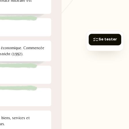
menace nucléaire est
Se tester
tion économique. Commencée
stricht (1992).
 biens, services et
rs.