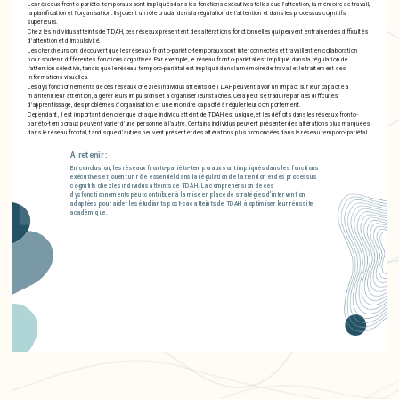
Les réseaux fronto-pariéto-temporaux sont impliqués dans les fonctions exécutives telles que l'attention, la mémoire de travail,
la planification et l'organisation. Ils jouent un rôle crucial dans la régulation de l'attention et dans les processus cognitifs
supérieurs.
Chez les individus atteints de TDAH, ces réseaux présentent des altérations fonctionnelles qui peuvent entraîner des difficultés
d'attention et d'impulsivité.
Les chercheurs ont découvert que les réseaux fronto-pariéto-temporaux sont interconnectés et travaillent en collaboration
pour soutenir différentes fonctions cognitives. Par exemple, le réseau fronto-pariétal est impliqué dans la régulation de
l'attention sélective, tandis que le réseau temporo-pariétal est impliqué dans la mémoire de travail et le traitement des
informations visuelles.
Les dysfonctionnements de ces réseaux chez les individus atteints de TDAH peuvent avoir un impact sur leur capacité à
maintenir leur attention, à gérer leurs impulsions et à organiser leurs tâches. Cela peut se traduire par des difficultés
d'apprentissage, des problèmes d'organisation et une moindre capacité à réguler leur comportement.
Cependant, il est important de noter que chaque individu atteint de TDAH est unique, et les déficits dans les réseaux fronto-
pariéto-temporaux peuvent varier d'une personne à l'autre. Certains individus peuvent présenter des altérations plus marquées
dans le réseau frontal, tandis que d'autres peuvent présenter des altérations plus prononcées dans le réseau temporo-pariétal.
A retenir :
En conclusion, les réseaux fronto-pariéto-temporaux sont impliqués dans les fonctions
exécutives et jouent un rôle essentiel dans la régulation de l'attention et des processus
cognitifs chez les individus atteints de TDAH. La compréhension de ces
dysfonctionnements peut contribuer à la mise en place de stratégies d'intervention
adaptées pour aider les étudiants post-bac atteints de TDAH à optimiser leur réussite
académique.