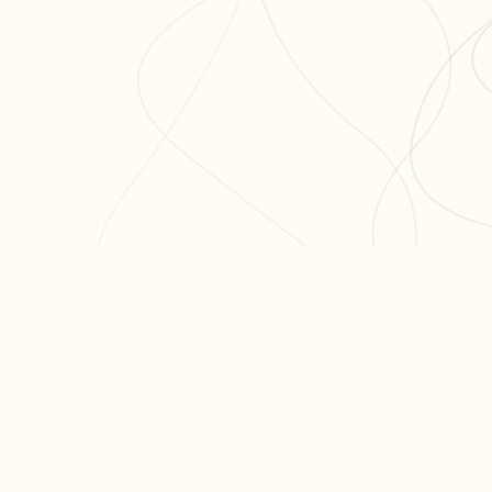
ODUIT
RESSOURCES
ARTICLES PO
er ma fiche
Blog
Réviser le bac 
er un exercice
Aide & FAQ
semaines
courir nos fiches
Programme
Méthode dissert
fs
partenaires BDE
Réviser les mat
terminale
Tous nos articl