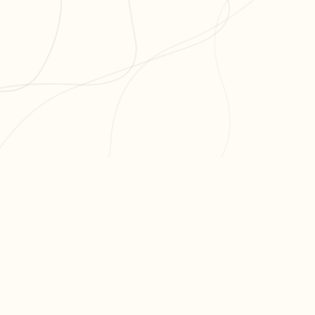
PR
Cré
L'app de révision intelligente,
Cré
pensée par des étudiants
Par
pour des étudiants.
Tari