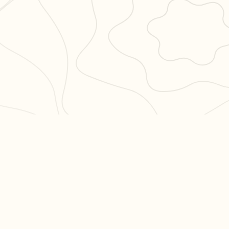
PULAIRES
LÉGAL
en 3
CGU
CGV
ation philo
Confidentialité
hs en
es