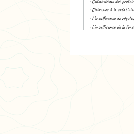
• Catabolisme des protéin
• Clairance à la créatinin
• L’insuffisance de régula
• L’insuffisance de la fon