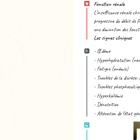
Fonction rénale
L’insuffisance rénale chr
progressive du débit de 
une diminution des foncti
Les signes cliniques
- Œdème
- Hyperhydratation (na
- Fatigue (anémie)
- Troubles de la diurèse: A
- Troubles phosphocalciq
- Hyperkaliémie
- Dénutrition
- Altération de l’état gé