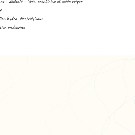
es = déchets = Urée, créatinine et acide urique
e
tion hydro- électrolytique
ction endocrine