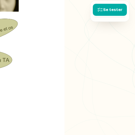
Se tester