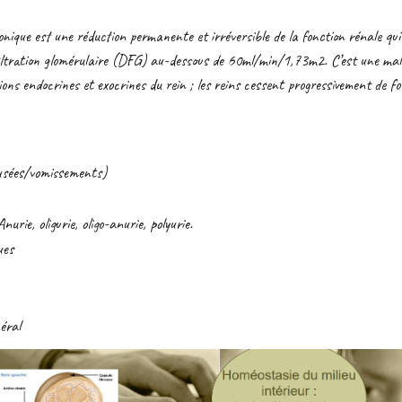
onique est une réduction permanente et irréversible de la fonction rénale qui
filtration glomérulaire (DFG) au-dessous de 60ml/min/1,73m2. C’est une mala
ons endocrines et exocrines du rein ; les reins cessent progressivement de f
usées/vomissements)
nurie, oligurie, oligo-anurie, polyurie.
ues
néral