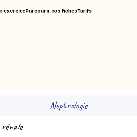
n exercice
Parcourir nos fiches
Tarifs
Nephrologie
 rénale