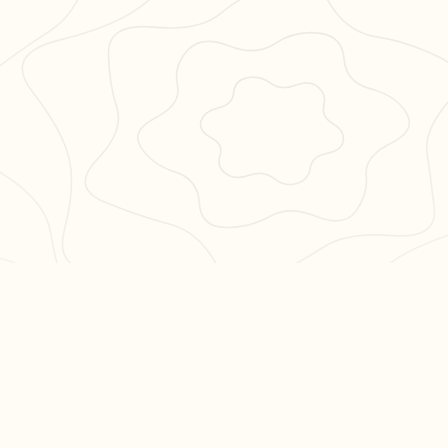
PULAIRES
LÉGAL
en 3
CGU
CGV
ation philo
Confidentialité
hs en