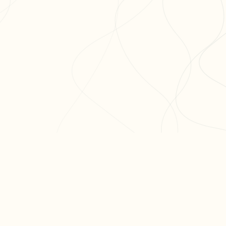
ODUIT
RESSOURCES
ARTICLES PO
er ma fiche
Blog
Réviser le bac 
er un exercice
Aide & FAQ
semaines
courir nos fiches
Programme
Méthode dissert
fs
partenaires BDE
Réviser les mat