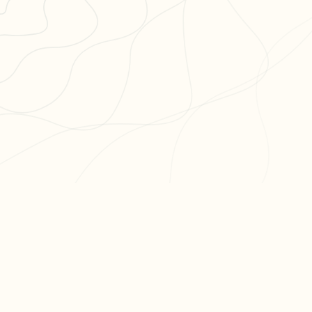
PR
Cré
L'app de révision intelligente,
Cré
pensée par des étudiants
Par
pour des étudiants.
Tari