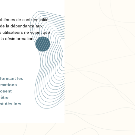
blèmes de confidentialité
t de la dépendance aux
s utilisateurs ne voient que
 la désinformation.
sformant les
rmations
posent
-être
st dès lors