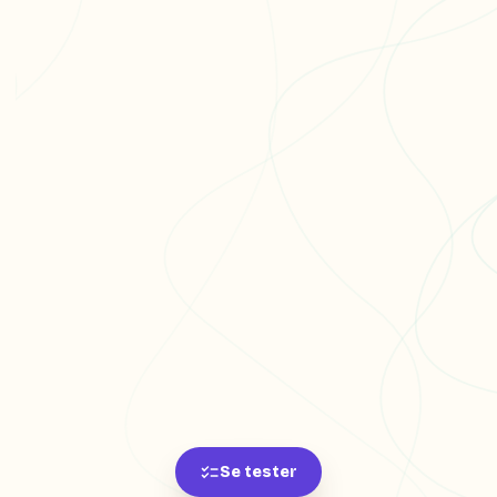
Se tester