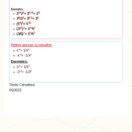
Exemples :
3
5
3+5
8
2
*2
= 2
= 2
8
2
8-2
6
3
/3
= 3
= 3
4
3
12
(5
)
= 5
5
7
7
7
(3*
)
= 3
*5
7
7
7
(3/5)
= 3
/5
Petites astuces à connaître:
-b
b
x
= 1/x
-b
b
-x
= -1/x
Exemples:
-2
2
3
= 1/3
-2
2
-3
= -1/3
Timéo Cervellera
05/2023