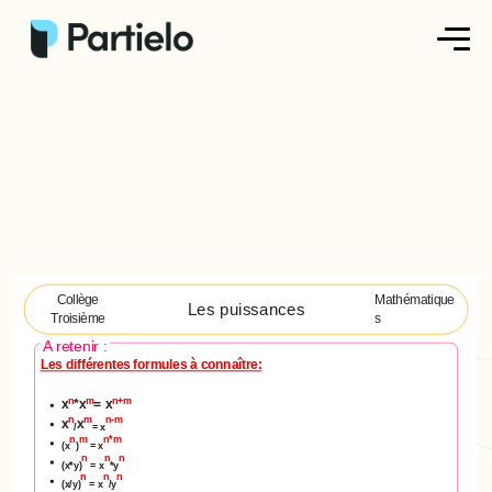
Créer ma fiche
Créer un exercice
Parcourir nos fiches
Tarifs
Collège
Mathématique
Les puissances
Troisième
s
Se connecter
A retenir :
Les différentes formules à connaître:
S'inscrire
n
m
n+m
x
*x
= x
n
m
n-m
x
x
/
= x
n
m
n*m
(x
)
= x
n
n
n
(x*y)
= x
*y
n
n
n
(x/y)
= x
/y