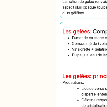
La notion de gelée renvoie
aspect plus opaque (pulpe 
d'un gélifiant
Les gelées:
Comp
Fumet de crustacé cl
Consommé de (volaill
Vinaigrette + gélatin
Pulpe, jus, eau de l
Les gelées: princ
Précautions:
Liquide versé s
disperse lente
Gélatine réhyd
de cristallisati