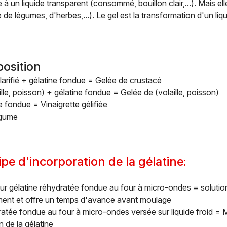
 à un liquide transparent (consommé, bouillon clair,...). Mais el
de légumes, d'herbes,...). Le gel est la transformation d'un liq
osition
arifié + gélatine fondue = Gelée de crustacé
e, poisson) + gélatine fondue = Gelée de (volaille, poisson)
e fondue = Vinaigrette gélifiée
égume
ipe d'incorporation de la gélatine:
ur gélatine réhydratée fondue au four à micro-ondes = solution 
ment et offre un temps d'avance avant moulage
ratée fondue au four à micro-ondes versée sur liquide froid = 
on de la gélatine